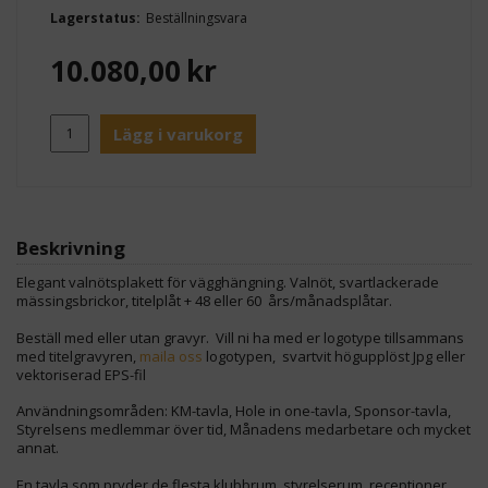
Lagerstatus:
Beställningsvara
10.080,00
kr
Lägg i varukorg
Beskrivning
Elegant valnötsplakett för vägghängning. Valnöt, svartlackerade
mässingsbrickor, titelplåt + 48 eller 60 års/månadsplåtar.
Beställ med eller utan gravyr. Vill ni ha med er logotype tillsammans
med titelgravyren,
maila oss
logotypen, svartvit högupplöst Jpg eller
vektoriserad EPS-fil
Användningsområden: KM-tavla, Hole in one-tavla, Sponsor-tavla,
Styrelsens medlemmar över tid, Månadens medarbetare och mycket
annat.
En tavla som pryder de flesta klubbrum, styrelserum, receptioner