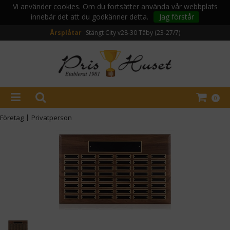
Vi använder
cookies
. Om du fortsätter använda vår webbplats
innebär det att du godkänner detta.
Jag förstår
Årsplåtar
Stängt City v28-30
Täby (23-27/7)
0
Företag
|
Privatperson