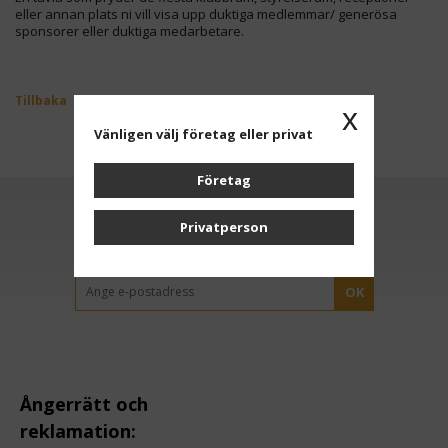
eller annan plats ni vill visa upp duktiga medlemmar/ generösa
sponsorer eller duktiga medarbetare.
Tillbaka
x
Vänligen välj företag eller privat
Företag
Privatperson
Anmäl dig till vårt nyhetsbrev
OK
Ångerrätt och
reklamation: