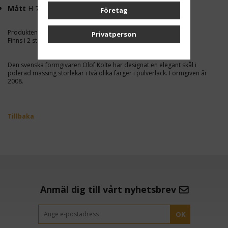
Mått
H 75mm Ø 120mm
Företag
Produkten graveras på sidan. Gravyr ingår.
Privatperson
Finns i 2 storlekar.
Den svenska formgivaren Olof Kolte har designat en elegant skål i
polerad mässing storlekar i två olika färger i pulverlack. Formgiven år
2008.
Tillbaka
Anmäl dig till vårt nyhetsbrev
OK