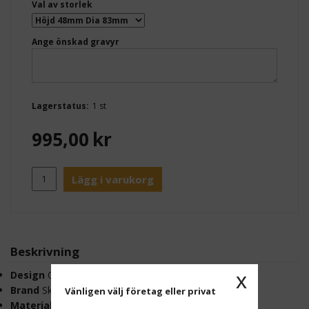
Val av storlek
Ange önskad gravyr
Lagerstatus:
1 st
995,00
kr
Lägg i varukorg
Beskrivning
x
Design
Olof Kolte
Brand
Skultuna 1607
Vänligen välj företag eller privat
Material
Polished Brass & Powder coating