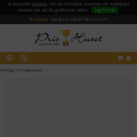
Vi använder
cookies
. Om du fortsätter använda vår webbplats
innebär det att du godkänner detta.
Jag förstår
Årsplåtar
Stängt City v28-30
Täby (23-27/7)
0
Företag
|
Privatperson