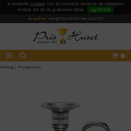
Vi använder
cookies
. Om du fortsätter använda vår webbplats
innebär det att du godkänner detta.
Jag förstår
Årsplåtar
Stängt City v28-30
Täby (23-27/7)
0
Företag
|
Privatperson