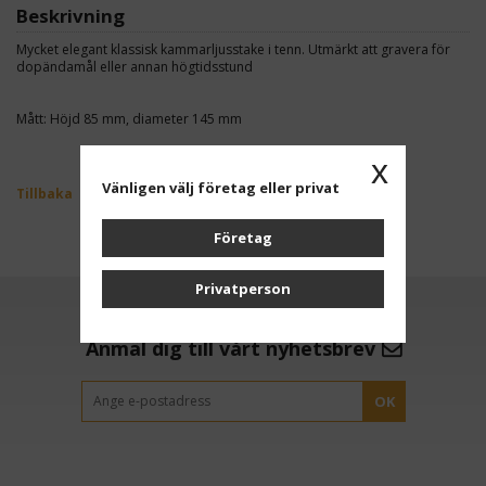
Beskrivning
Mycket elegant klassisk kammarljusstake i tenn. Utmärkt att gravera för
dopändamål eller annan högtidsstund
Mått: Höjd 85 mm, diameter 145 mm
x
Vänligen välj företag eller privat
Tillbaka
Företag
Privatperson
Anmäl dig till vårt nyhetsbrev
OK