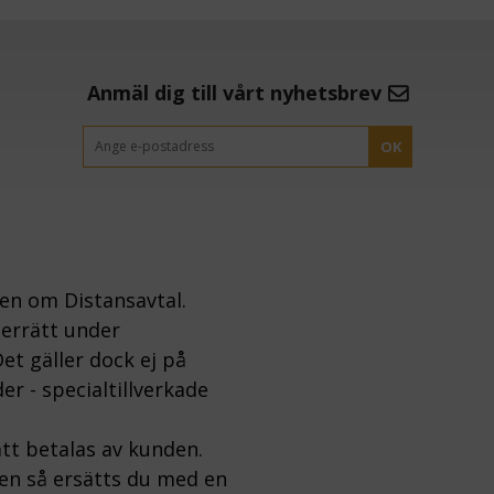
Anmäl dig till vårt nyhetsbrev
OK
gen om Distansavtal.
gerrätt under
et gäller dock ej på
er - specialtillverkade
tt betalas av kunden.
ten så ersätts du med en