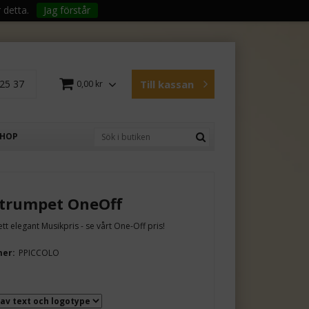
 detta.
Jag förstår
25 37
Till kassan
0,00 kr
SHOP
otrumpet OneOff
tt elegant Musikpris - se vårt One-Off pris!
mer:
PPICCOLO