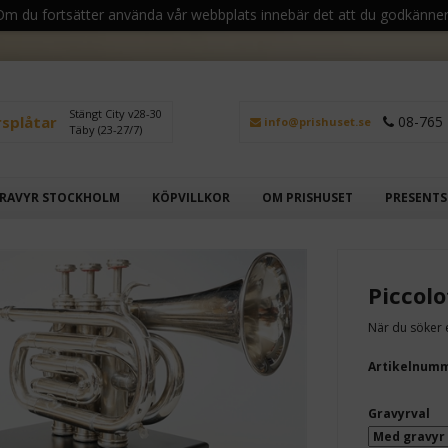
 Om du fortsätter använda vår webbplats innebär det att du godkänner
Stängt City v28-30
rsplåtar
08-765 
info@prishuset.se
Täby (23-27/7)
RAVYR STOCKHOLM
KÖPVILLKOR
OM PRISHUSET
PRESENT
Piccol
När du söker e
Artikelnum
Gravyrval