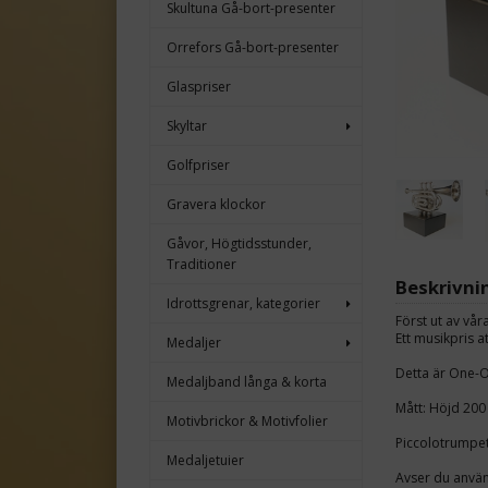
Skultuna Gå-bort-presenter
Orrefors Gå-bort-presenter
Glaspriser
Skyltar
Golfpriser
Gravera klockor
Gåvor, Högtidsstunder,
Traditioner
Beskrivni
Idrottsgrenar, kategorier
Först ut av vår
Ett musikpris 
Medaljer
Detta är One-Of
Medaljband långa & korta
Mått: Höjd 20
Motivbrickor & Motivfolier
Piccolotrumpe
Medaljetuier
Avser du använ