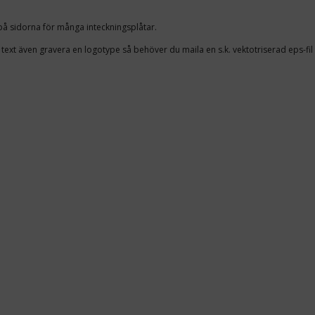
på sidorna för många inteckningsplåtar.
 text även gravera en logotype så behöver du maila en s.k. vektotriserad eps-fil t