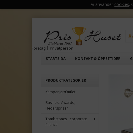
Vi använder
cookies
.
Å
Företag
|
Privatperson
STARTSIDA
KONTAKT & ÖPPETTIDER
G
PRODUKTKATEGORIER
Kampanjer/Outlet
Business Awards,
Hederspriser
Tombstones - corporate
finance