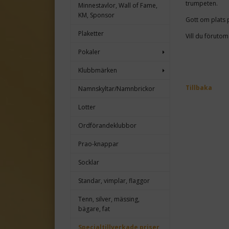
trumpeten.
Minnestavlor, Wall of Fame,
KM, Sponsor
Gott om plats 
Plaketter
Vill du förutom
Pokaler
Klubbmärken
Tillbaka
Namnskyltar/Namnbrickor
Lotter
Ordförandeklubbor
Prao-knappar
Socklar
Standar, vimplar, flaggor
Tenn, silver, mässing,
bägare, fat
Specialtillverkade priser