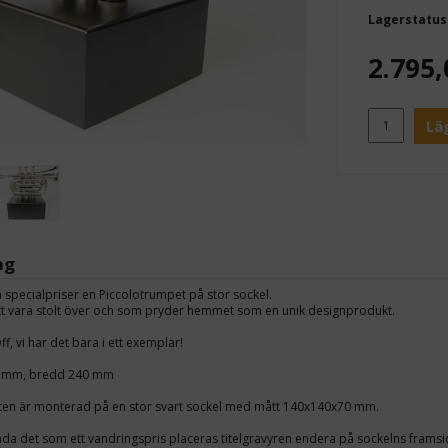
Lagerstatus
2.795,
Lä
ng
a specialpriser en Piccolotrumpet på stor sockel.
att vara stolt över och som pryder hemmet som en unik designprodukt.
f, vi har det bara i ett exemplar!
0 mm, bredd 240 mm
ten är monterad på en stor svart sockel med mått 140x140x70 mm.
da det som ett vandringspris placeras titelgravyren endera på sockelns framsi