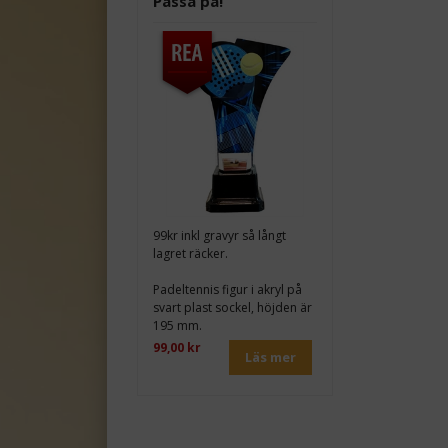
Passa på!
99kr inkl gravyr så långt
lagret räcker.
Padeltennis figur i akryl på
svart plast sockel, höjden är
195 mm.
99,00 kr
Läs mer