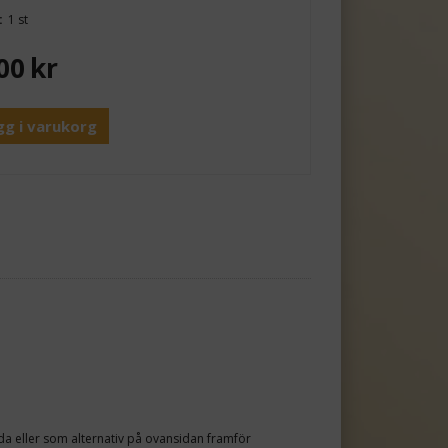
:
1 st
00
kr
gg i varukorg
da eller som alternativ på ovansidan framför