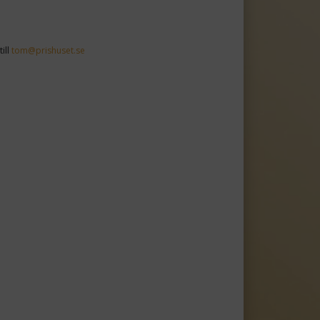
ill
tom@prishuset.se