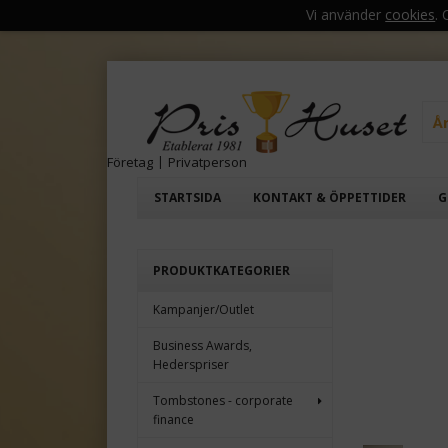
Vi använder
cookies
.
Å
Företag
|
Privatperson
STARTSIDA
KONTAKT & ÖPPETTIDER
G
PRODUKTKATEGORIER
Kampanjer/Outlet
Business Awards,
Hederspriser
Tombstones - corporate
finance