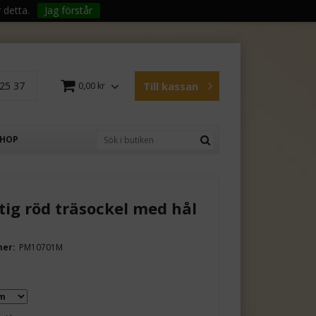
 detta.
Jag förstår
25 37
Till kassan
0,00 kr
SHOP
tig röd träsockel med hål
mer:
PM10701M