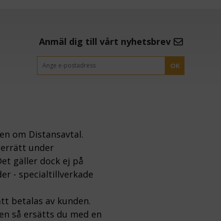
Anmäl dig till vårt nyhetsbrev
OK
gen om Distansavtal.
gerrätt under
et gäller dock ej på
er - specialtillverkade
tt betalas av kunden.
ten så ersätts du med en