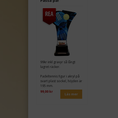
Passa på!
99kr inkl gravyr så långt
lagret räcker.
Padeltennis figur i akryl på
svart plast sockel, höjden är
195 mm.
99,00 kr
Läs mer