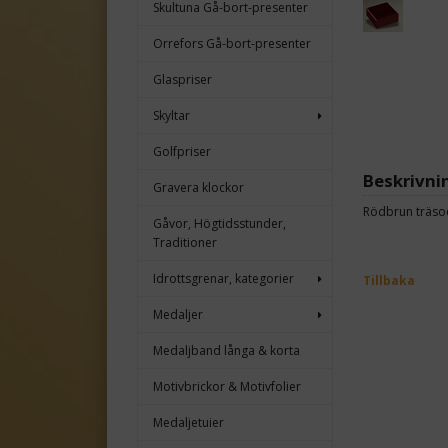
Skultuna Gå-bort-presenter
Orrefors Gå-bort-presenter
Glaspriser
Skyltar
Golfpriser
Beskrivni
Gravera klockor
Rödbrun träsock
Gåvor, Högtidsstunder,
Traditioner
Idrottsgrenar, kategorier
Tillbaka
Medaljer
Medaljband långa & korta
Motivbrickor & Motivfolier
Medaljetuier