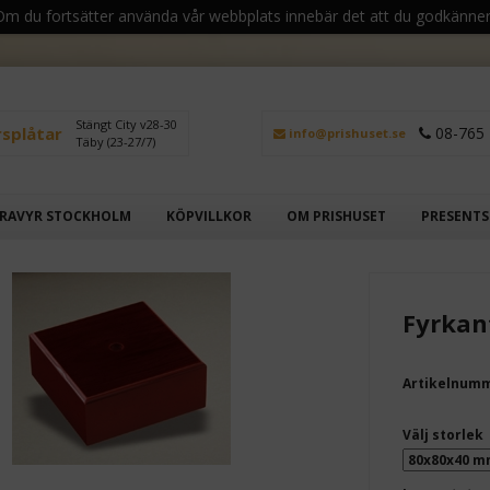
 Om du fortsätter använda vår webbplats innebär det att du godkänner
Stängt City v28-30
rsplåtar
08-765 
info@prishuset.se
Täby (23-27/7)
RAVYR STOCKHOLM
KÖPVILLKOR
OM PRISHUSET
PRESENT
Fyrkan
Artikelnum
Välj storlek