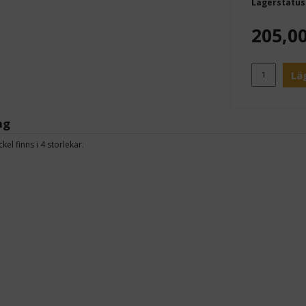
Lagerstatus
205,0
Lä
ng
el finns i 4 storlekar.