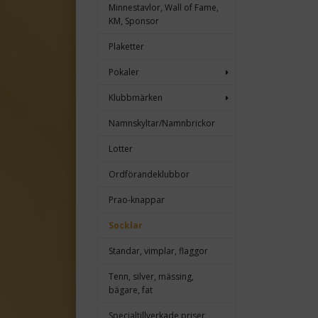
Minnestavlor, Wall of Fame,
KM, Sponsor
Plaketter
Pokaler
Klubbmärken
Namnskyltar/Namnbrickor
Lotter
Ordförandeklubbor
Prao-knappar
Socklar
Standar, vimplar, flaggor
Tenn, silver, mässing,
bägare, fat
Specialtillverkade priser