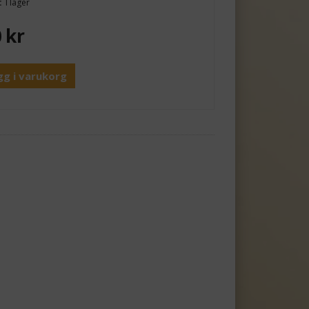
:
I lager
0
kr
gg i varukorg