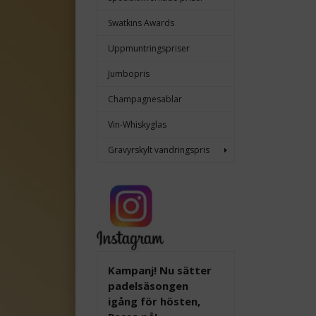
Swatkins Awards
Uppmuntringspriser
Jumbopris
Champagnesablar
Vin-Whiskyglas
Gravyrskylt vandringspris
Kampanj! Nu sätter
padelsäsongen
igång för hösten,