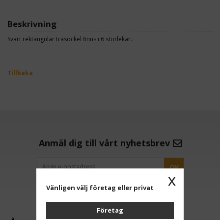
Beskrivning
Svart rektangulär träsockel finns i 6 storlekar.
Tillbaka
Anmäl dig till vårt nyhetsbrev
OK
x
Vänligen välj företag eller privat
Företag