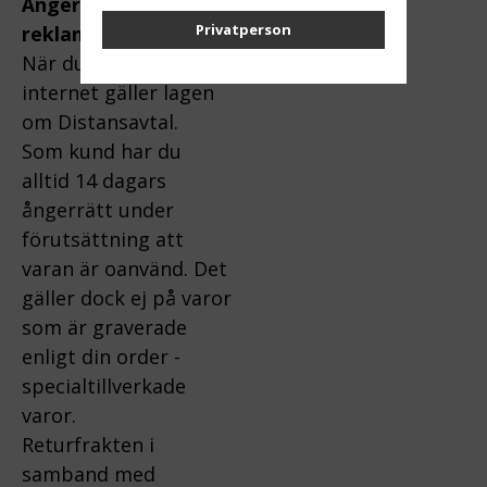
Ångerrätt och
Privatperson
reklamation:
När du handlar via
internet gäller lagen
om Distansavtal.
Som kund har du
alltid 14 dagars
ångerrätt under
förutsättning att
varan är oanvänd. Det
gäller dock ej på varor
som är graverade
enligt din order -
specialtillverkade
varor.
Returfrakten i
samband med