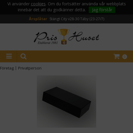
Vi använder
cookies
. Om du fortsätter använda vår webbplats
innebär det att du godkänner detta.
Jag förstår
Årsplåtar
Stängt City v28-30
Täby (23-27/7)
0
Företag
|
Privatperson