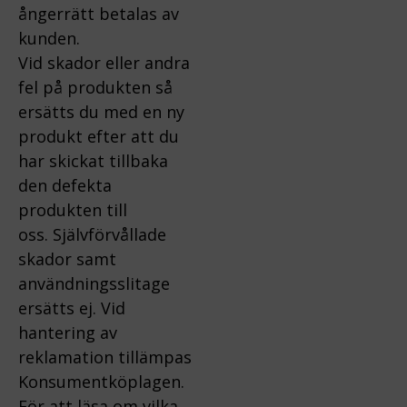
ångerrätt betalas av
kunden.
Vid skador eller andra
fel på produkten så
ersätts du med en ny
produkt efter att du
har skickat tillbaka
den defekta
produkten till
oss.
Självförvållade
skador samt
användningsslitage
ersätts ej.
Vid
hantering av
reklamation tillämpas
Konsumentköplagen.
För att läsa om vilka