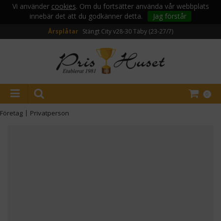
Vi använder
cookies
. Om du fortsätter använda vår webbplats
innebär det att du godkänner detta.
Jag förstår
Årsplåtar
Stängt City v28-30
Täby (23-27/7)
0
Företag
|
Privatperson