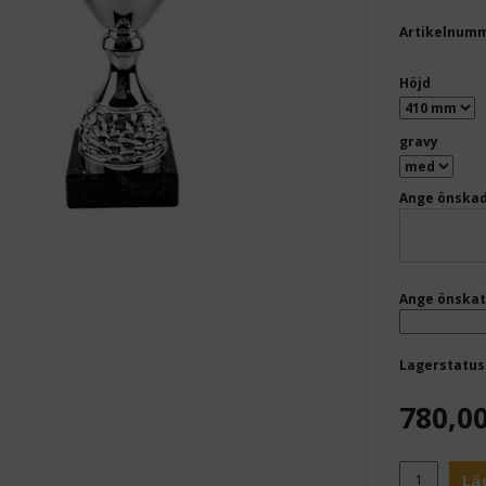
Artikelnum
Höjd
gravy
Ange önskad
Ange önskat
Lagerstatus
780,0
Lä