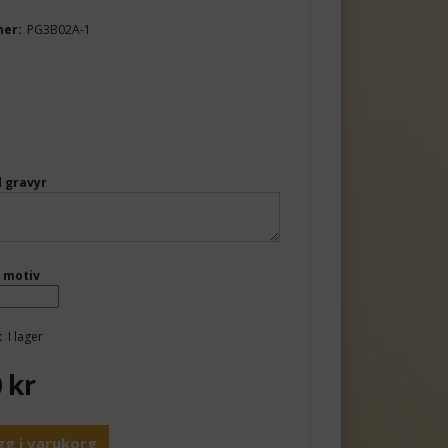
mer:
PG3B02A-1
 gravyr
 motiv
:
I lager
0
kr
gg i varukorg