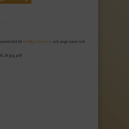
rtvit bild till
info@prishuset.se
och ange namn och
, alt jpg, pdf