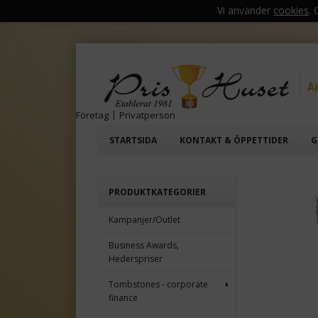
Vi använder
cookies
.
Å
Företag
|
Privatperson
STARTSIDA
KONTAKT & ÖPPETTIDER
G
PRODUKTKATEGORIER
Kampanjer/Outlet
Business Awards,
Hederspriser
Tombstones - corporate
finance