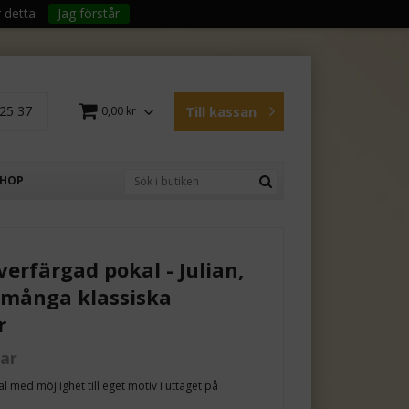
 detta.
Jag förstår
25 37
Till kassan
0,00 kr
SHOP
lverfärgad pokal - Julian,
 många klassiska
r
kar
al med möjlighet till eget motiv i uttaget på