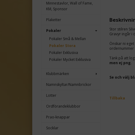
Minnestavlor, Wall of Fame,
KM, Sponsor
Beskrivni
Plaketter
Stor stilren Si
Pokaler
Gravyr ingår i 
Pokaler Små & Mellan
Önskar ni eget 
Pokaler Stora
ordernummer s
Pokaler Exklusiva
Tänk på att lo
Pokaler Mycket Exklusiva
men ej png.
Klubbmärken
Se och välj b
Namnskyltar/Namnbrickor
Lotter
Tillbaka
Ordförandeklubbor
Prao-knappar
Socklar