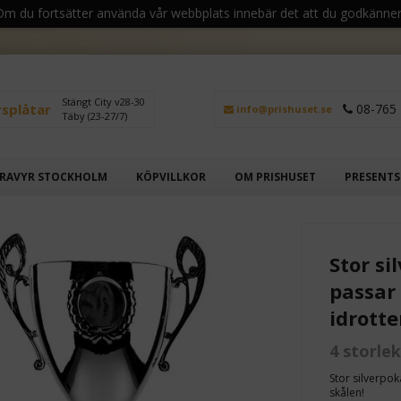
 Om du fortsätter använda vår webbplats innebär det att du godkänner
Stängt City v28-30
rsplåtar
08-765 
info@prishuset.se
Täby (23-27/7)
RAVYR STOCKHOLM
KÖPVILLKOR
OM PRISHUSET
PRESENT
Stor si
passar
idrotte
4 storle
Stor silverpok
skålen!