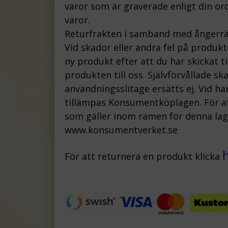
varor som är graverade enligt din ord
varor.
Returfrakten i samband med ångerrä
Vid skador eller andra fel på produk
ny produkt efter att du har skickat t
produkten till oss.
Självförvållade s
användningsslitage ersätts ej.
Vid ha
tillämpas Konsumentköplagen. För att
som gäller inom ramen för denna lag, 
www.konsumentverket.s
e
För att returnera en produkt klicka