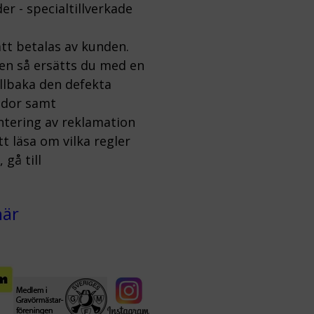
er - specialtillverkade
tt betalas av kunden.
ten så ersätts du med en
illbaka den defekta
kador samt
ntering av reklamation
 läsa om vilka regler
gå till
här