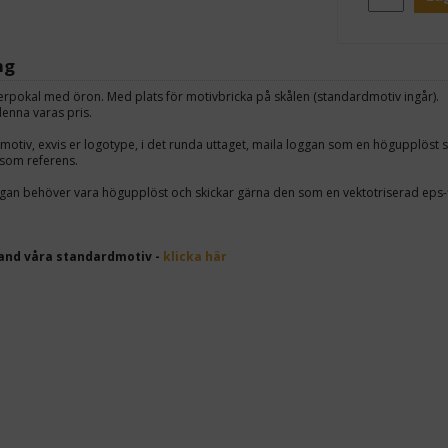
ng
lverpokal med öron. Med plats för motivbricka på skålen (standardmotiv ingår).
denna varas pris.
motiv, exvis er logotype, i det runda uttaget, maila loggan som en högupplöst sva
om referens.
ggan behöver vara högupplöst och skickar gärna den som en vektotriserad eps-fil
land våra standardmotiv -
klicka här