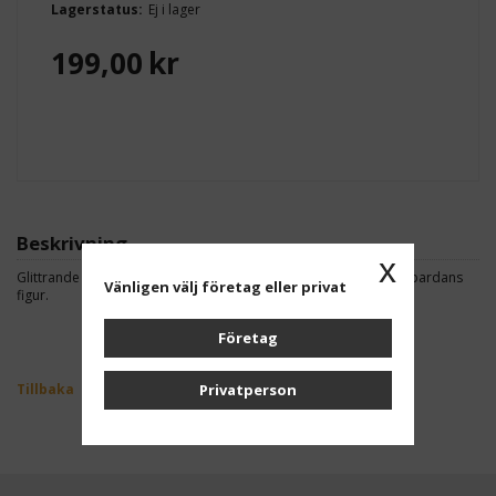
Lagerstatus:
Ej i lager
199,00
kr
Beskrivning
x
Glittrande pokal i rosa med vit marmorsockel i 3 storlekar och pardans
Vänligen välj företag eller privat
figur.
Företag
Tillbaka
Privatperson