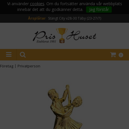
Vi använder
cookies
. Om du fortsätter använda vår webbplats
innebär det att du godkänner detta.
Jag förstår
Årsplåtar
Stängt City v28-30
Täby (23-27/7)
0
Företag
|
Privatperson