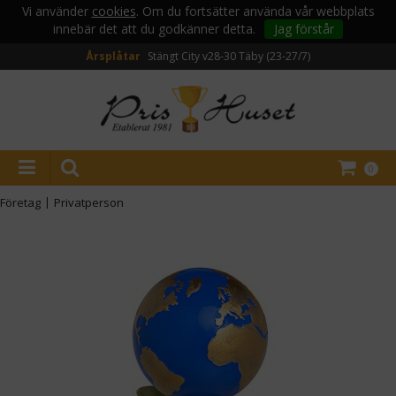
Vi använder
cookies
. Om du fortsätter använda vår webbplats
innebär det att du godkänner detta.
Jag förstår
Årsplåtar
Stängt City v28-30
Täby (23-27/7)
0
Företag
|
Privatperson