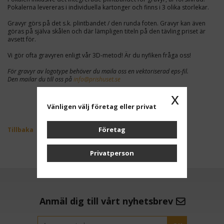
Pokalerna levereras i individuella kartonger och finns i 3 olika storlekar.
Gravyr görs på det s.k. plintbandet / den runda foten. Gravyr kan även
göras på själva skålen och där lämpligen titeln på den tävling priset är
avsett för.
Vi gör ofta gravyren enligt vår 3D-metod! Är du nyfiken fråga oss!
För gravyr av logotype behöver du maila oss en vektoriserad eps-fil.
Den mailar du till oss på
info@prishuset.se
x
Vänligen välj företag eller privat
Företag
Tillbaka
Privatperson
Anmäl dig till vårt nyhetsbrev