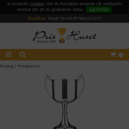
Vi använder
cookies
. Om du fortsätter använda vår webbplats
innebär det att du godkänner detta.
Jag förstår
Årsplåtar
Stängt City v28-30
Täby (23-27/7)
0
Företag
|
Privatperson