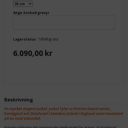
Ange önskad gravyr
Lagerstatus:
Tillfälligt slut
6.090,00
kr
Beskrivning
En mycket elegant pokal, pokal Tyler ur Patriot Award-serien ,
handgjord och försilvrad i Swatkins fabrik i England samt monterad
på en rund träsockel.
Pokalen inklusive det integrerade plintbandet för gravyr, är försilvrad.