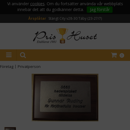
Vi använder
cookies
. Om du fortsätter använda vår webbplats
innebär det att du godkänner detta.
Jag förstår
Årsplåtar
Stängt City v28-30
Täby (23-27/7)
0
Företag
|
Privatperson