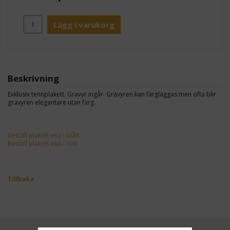
Lägg i varukorg
Beskrivning
Exklusiv tennplakett. Gravyr ingår. Gravyren kan färgläggas men ofta blir
gravyren elegantare utan färg.
Beställ plakett-etui i blått
Beställ plakett-etui i rött
Tillbaka