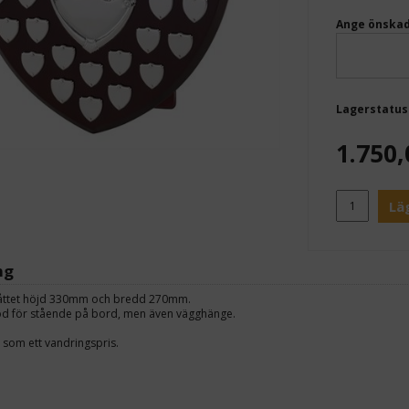
Ange önskad
Lagerstatus
1.750,
Lä
ng
åttet höjd 330mm och bredd 270mm.
öd för stående på bord, men även vägghänge.
 som ett vandringspris.