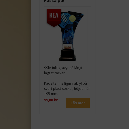
Passa på!
99kr inkl gravyr så långt
lagret räcker.
Padeltennis figur i akryl på
svart plast sockel, höjden är
195 mm.
99,00 kr
Läs mer