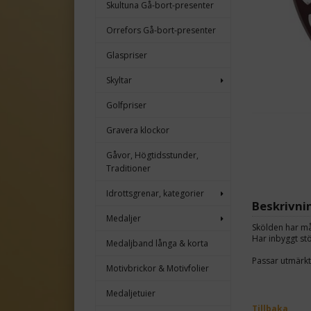
Skultuna Gå-bort-presenter
Orrefors Gå-bort-presenter
Glaspriser
Skyltar
Golfpriser
Gravera klockor
Gåvor, Högtidsstunder,
Traditioner
Idrottsgrenar, kategorier
Beskrivni
Medaljer
Skölden har m
Har inbyggt st
Medaljband långa & korta
Passar utmärkt
Motivbrickor & Motivfolier
Medaljetuier
Tillbaka