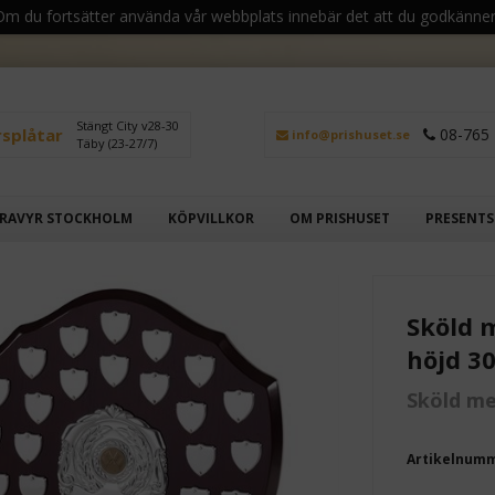
 Om du fortsätter använda vår webbplats innebär det att du godkänner
Stängt City v28-30
rsplåtar
08-765 
info@prishuset.se
Täby (23-27/7)
RAVYR STOCKHOLM
KÖPVILLKOR
OM PRISHUSET
PRESENT
Sköld 
höjd 3
Sköld me
Artikelnum