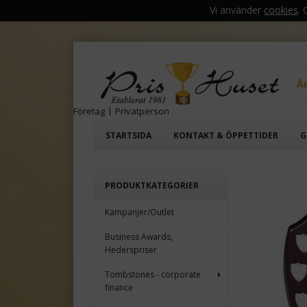
Vi använder
cookies
.
Å
Företag
|
Privatperson
STARTSIDA
KONTAKT & ÖPPETTIDER
G
PRODUKTKATEGORIER
Kampanjer/Outlet
Business Awards,
Hederspriser
Tombstones - corporate
finance