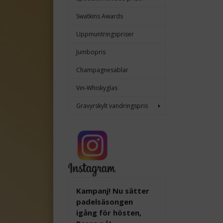
Swatkins Awards
Uppmuntringspriser
Jumbopris
Champagnesablar
Vin-Whiskyglas
Gravyrskylt vandringspris
Kampanj! Nu sätter
padelsäsongen
igång för hösten,