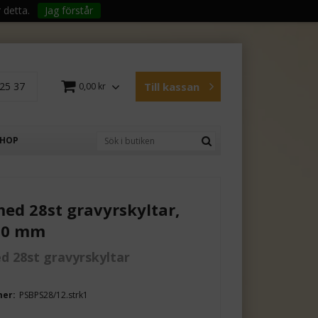
 detta.
Jag förstår
25 37
Till kassan
0,00 kr
SHOP
med 28st gravyrskyltar,
00 mm
d 28st gravyrskyltar
mer:
PSBPS28/12.strk1