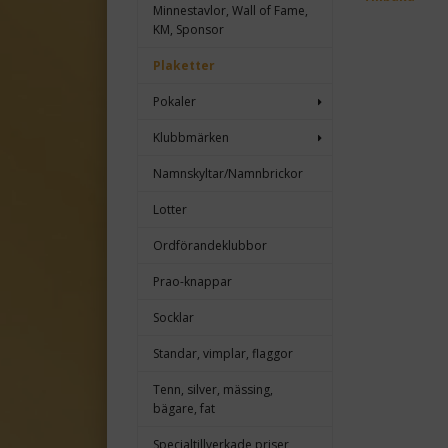
Minnestavlor, Wall of Fame,
KM, Sponsor
Plaketter
Pokaler
Klubbmärken
Namnskyltar/Namnbrickor
Lotter
Ordförandeklubbor
Prao-knappar
Socklar
Standar, vimplar, flaggor
Tenn, silver, mässing,
bägare, fat
Specialtillverkade priser