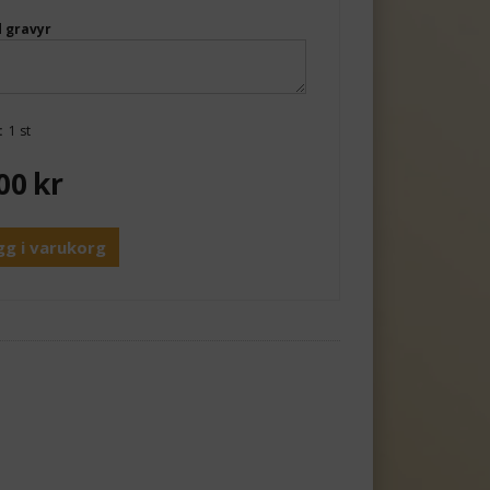
 gravyr
:
1 st
00
kr
gg i varukorg