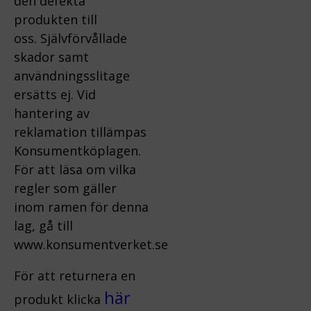
den defekta
produkten till
oss.
Självförvållade
skador samt
användningsslitage
ersätts ej.
Vid
hantering av
reklamation tillämpas
Konsumentköplagen.
För att läsa om vilka
regler som gäller
inom ramen för denna
lag, gå till
www.konsumentverket.s
e
För att returnera en
här
produkt klicka