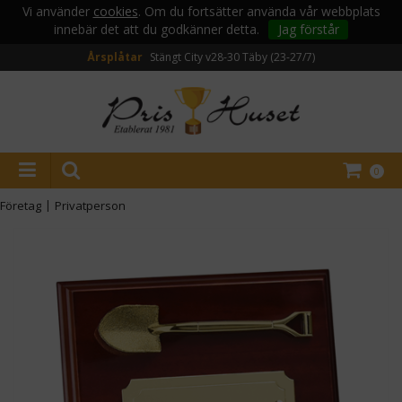
Vi använder
cookies
. Om du fortsätter använda vår webbplats
innebär det att du godkänner detta.
Jag förstår
Årsplåtar
Stängt City v28-30
Täby (23-27/7)
0
Företag
|
Privatperson