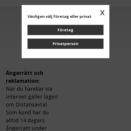
x
Vänligen välj företag eller privat
Anmäl dig till vårt nyhetsbrev
Företag
OK
Privatperson
Ångerrätt och
reklamation:
När du handlar via
internet gäller lagen
om Distansavtal.
Som kund har du
alltid 14 dagars
ångerrätt under