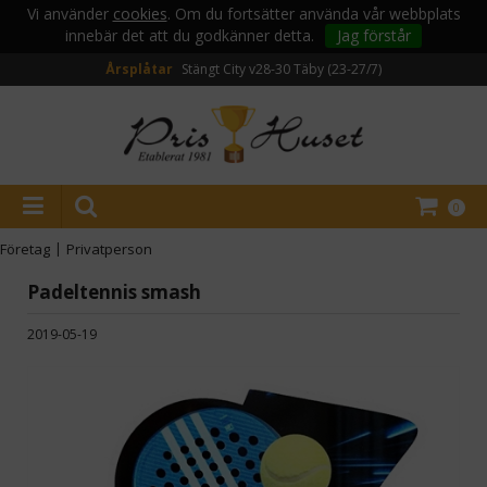
Vi använder
cookies
. Om du fortsätter använda vår webbplats
innebär det att du godkänner detta.
Jag förstår
Årsplåtar
Stängt City v28-30
Täby (23-27/7)
0
Företag
|
Privatperson
Padeltennis smash
2019-05-19