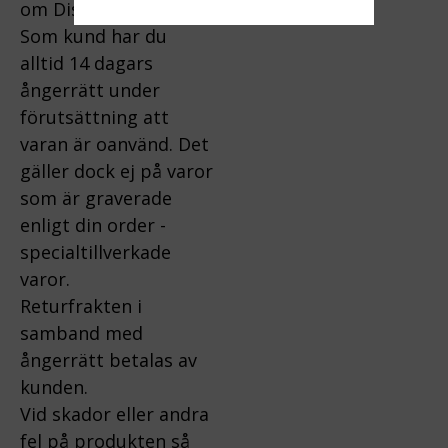
om Distansavtal.
Som kund har du
alltid 14 dagars
ångerrätt under
förutsättning att
varan är oanvänd. Det
gäller dock ej på varor
som är graverade
enligt din order -
specialtillverkade
varor.
Returfrakten i
samband med
ångerrätt betalas av
kunden.
Vid skador eller andra
fel på produkten så