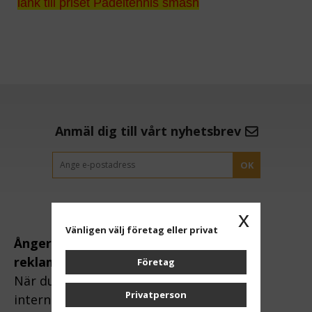
länk till priset Padeltennis smash
Anmäl dig till vårt nyhetsbrev
OK
x
Vänligen välj företag eller privat
Ångerrätt och
reklamation:
Företag
När du handlar via
Privatperson
internet gäller lagen