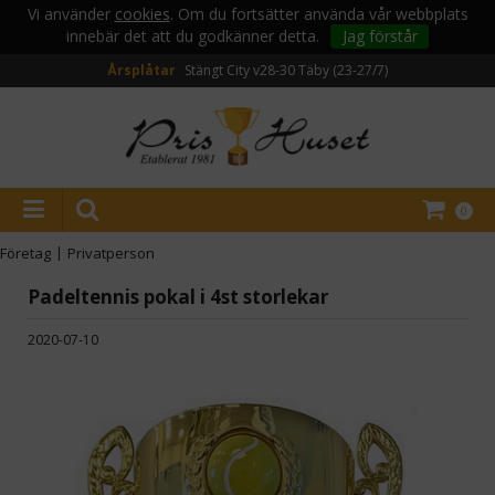
Vi använder
cookies
. Om du fortsätter använda vår webbplats
innebär det att du godkänner detta.
Jag förstår
Årsplåtar
Stängt City v28-30
Täby (23-27/7)
0
Företag
|
Privatperson
Padeltennis pokal i 4st storlekar
2020-07-10