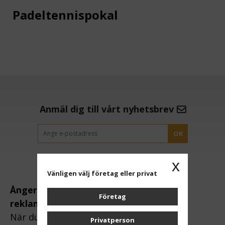
Padeltennispokal
Anmäl dig till vårt nyhetsbrev
OK
x
Vänligen välj företag eller privat
Ångerrätt och
Företag
reklamation:
När du handlar via
Privatperson