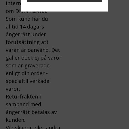
internet gäller lagen
om Distansavtal.
Som kund har du
alltid 14 dagars
ångerrätt under
förutsättning att
varan är oanvänd. Det
gäller dock ej på varor
som är graverade
enligt din order -
specialtillverkade
varor.
Returfrakten i
samband med
ångerrätt betalas av
kunden.
Vid skador eller andra