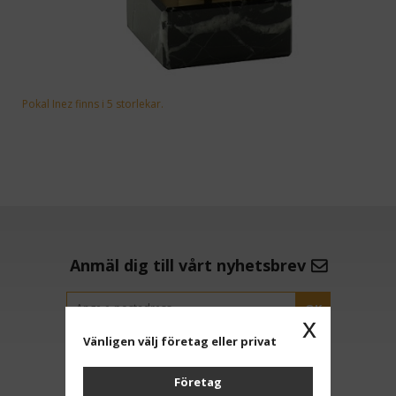
Pokal Inez finns i 5 storlekar.
Anmäl dig till vårt nyhetsbrev
OK
x
Vänligen välj företag eller privat
Företag