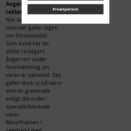
Ångerrätt och
Privatperson
reklamation:
När du handlar via
internet gäller lagen
om Distansavtal.
Som kund har du
alltid 14 dagars
ångerrätt under
förutsättning att
varan är oanvänd. Det
gäller dock ej på varor
som är graverade
enligt din order -
specialtillverkade
varor.
Returfrakten i
samband med