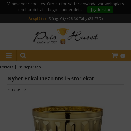
Vi använder
cookies
. Om du fortsätter använda vår webbplats
innebär det att du godkänner detta.
Jag förstår
Årsplåtar
Stängt City v28-30
Täby (23-27/7)
0
Företag
|
Privatperson
Nyhet Pokal Inez finns i 5 storlekar
2017-05-12