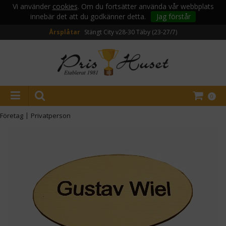
Vi använder
cookies
. Om du fortsätter använda vår webbplats
innebär det att du godkänner detta.
Jag förstår
Årsplåtar
Stängt City v28-30
Täby (23-27/7)
0
Företag
|
Privatperson