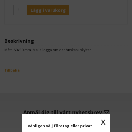
Lägg i varukorg
Beskrivning
Mått 60x30 mm. Maila logga om det önskas i skylten.
Tillbaka
Anmäl dig till vårt nyhetsbrev
x
Vänligen välj företag eller privat
OK