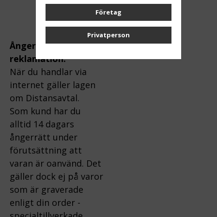
Företag
Privatperson
Ångerrätt och
reklamation:
När du handlar via
internet gäller lagen
om Distansavtal.
Som kund har du
alltid 14 dagars
ångerrätt under
förutsättning att
varan är oanvänd. Det
gäller dock ej på varor
som är graverade
enligt din order -
specialtillverkade