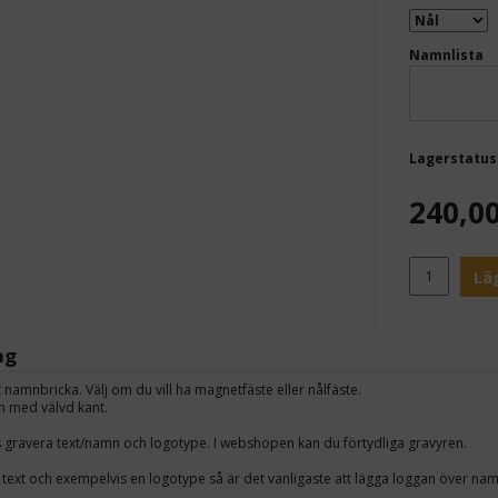
Namnlista
Lagerstatus
240,0
Lä
ng
t namnbricka. Välj om du vill ha magnetfäste eller nålfäste.
 med välvd kant.
s gravera text/namn och logotype. I webshopen kan du förtydliga gravyren.
 text och exempelvis en logotype så är det vanligaste att lägga loggan över nam