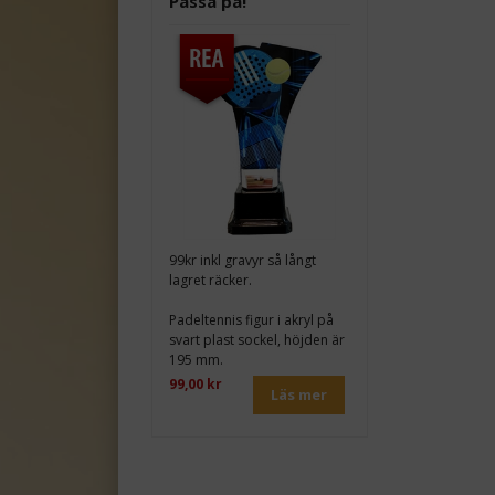
Passa på!
99kr inkl gravyr så långt
lagret räcker.
Padeltennis figur i akryl på
svart plast sockel, höjden är
195 mm.
99,00 kr
Läs mer