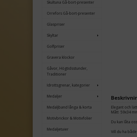
Skultuna Gå-bort-presenter
Orrefors Gå-bort-presenter
Glaspriser
Skyltar
Golfpriser
Gravera klockor
Gåvor, Högtidsstunder,
Traditioner
Idrottsgrenar, kategorier
Medaljer
Beskrivni
Medaljband långa & korta
Elegant och lät
Mått 59x34 mm
Motivbrickor & Motivfolier
Du kan låta os
Medaljetuier
Vill du ha både