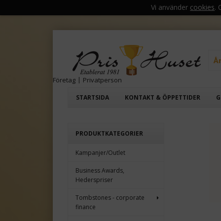
Vi använder
cookies
.
Å
Företag
|
Privatperson
STARTSIDA
KONTAKT & ÖPPETTIDER
G
PRODUKTKATEGORIER
Kampanjer/Outlet
Business Awards,
Hederspriser
Tombstones - corporate
finance