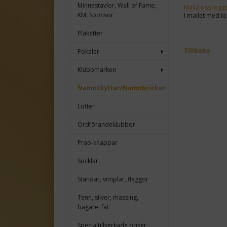
Minnestavlor, Wall of Fame,
Maila oss logg
KM, Sponsor
I mailet med l
Plaketter
Tillbaka
Pokaler
Klubbmärken
Namnskyltar/Namnbrickor
Lotter
Ordförandeklubbor
Prao-knappar
Socklar
Standar, vimplar, flaggor
Tenn, silver, mässing,
bägare, fat
Specialtillverkade priser