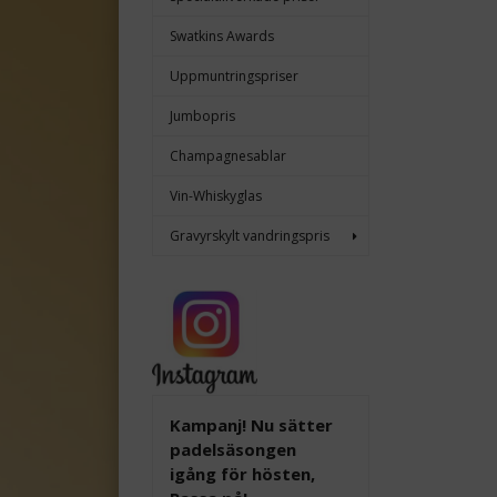
Swatkins Awards
Uppmuntringspriser
Jumbopris
Champagnesablar
Vin-Whiskyglas
Gravyrskylt vandringspris
Kampanj! Nu sätter
padelsäsongen
igång för hösten,