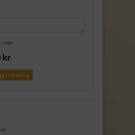
:
I lager
0
kr
gg i varukorg
net.