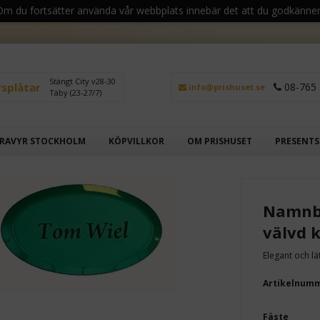
 Om du fortsätter använda vår webbplats innebär det att du godkänner
Stängt City v28-30
rsplåtar
08-765 
info@prishuset.se
Täby (23-27/7)
RAVYR STOCKHOLM
KÖPVILLKOR
OM PRISHUSET
PRESENT
Namnbr
välvd 
Elegant och l
Artikelnum
Fäste