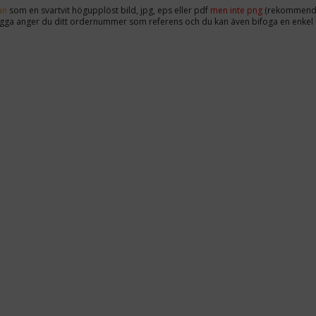
an
som en svartvit högupplöst bild, jpg, eps eller pdf
men inte png
(rekommendat
ogga anger du ditt ordernummer som referens och du kan även bifoga en enkel h