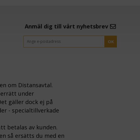
Anmäl dig till vårt nyhetsbrev
OK
gen om Distansavtal.
gerrätt under
et gäller dock ej på
er - specialtillverkade
tt betalas av kunden.
ten så ersätts du med en