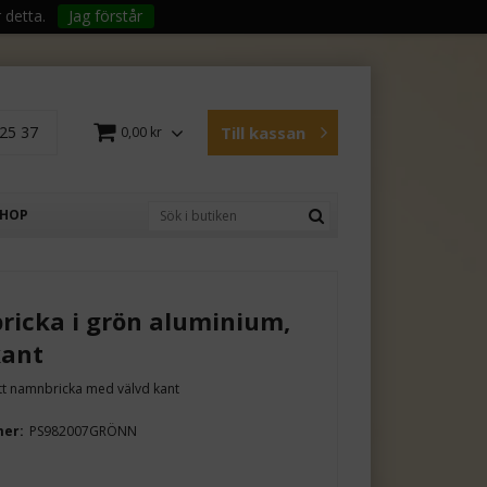
 detta.
Jag förstår
25 37
Till kassan
0,00 kr
SHOP
icka i grön aluminium,
kant
ätt namnbricka med välvd kant
mer:
PS982007GRÖNN