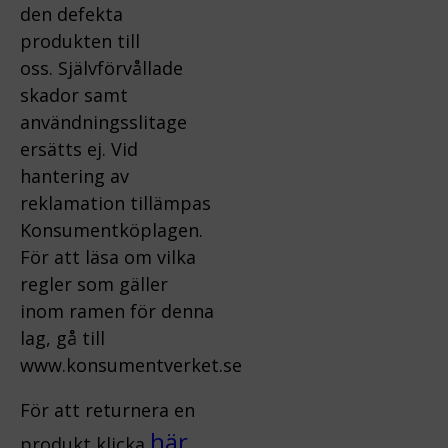
den defekta
produkten till
oss.
Självförvållade
skador samt
användningsslitage
ersätts ej.
Vid
hantering av
reklamation tillämpas
Konsumentköplagen.
För att läsa om vilka
regler som gäller
inom ramen för denna
lag, gå till
www.konsumentverket.s
e
För att returnera en
här
produkt klicka