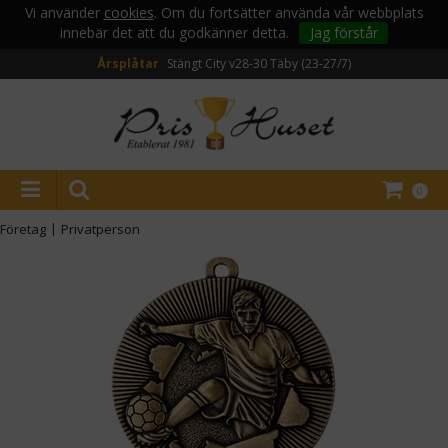
Vi använder
cookies
. Om du fortsätter använda vår webbplats
innebär det att du godkänner detta.
Jag förstår
Årsplåtar
Stängt City v28-30
Täby (23-27/7)
0
Företag
|
Privatperson