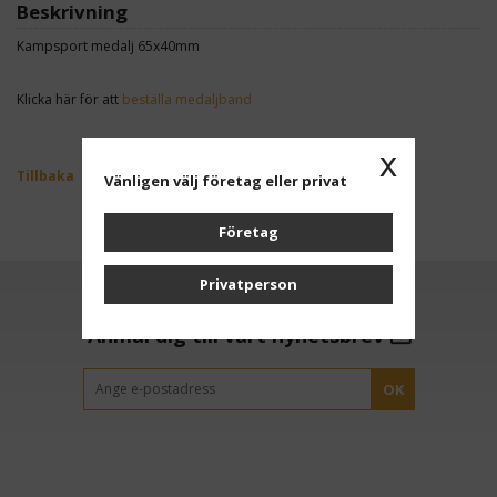
Beskrivning
Kampsport medalj 65x40mm
Klicka här för att
beställa medaljband
x
Tillbaka
Vänligen välj företag eller privat
Företag
Privatperson
Anmäl dig till vårt nyhetsbrev
OK