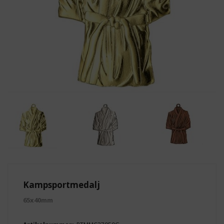
Kampsportmedalj
65x40mm