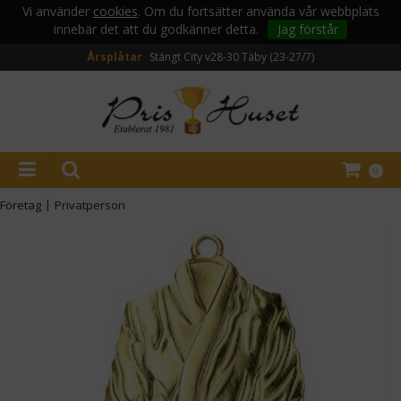
Vi använder
cookies
. Om du fortsätter använda vår webbplats
innebär det att du godkänner detta.
Jag förstår
Årsplåtar
Stängt City v28-30
Täby (23-27/7)
0
Företag
|
Privatperson