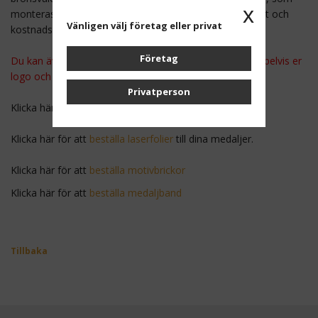
x
monteras på medaljens framsida. Lösningen blir
elegant och
Vänligen välj företag eller privat
kostnadseffektiv.
Företag
Du kan även välja att beställa färgfolier, dvs med exempelvis er
logo och text i färg.
Privatperson
Klicka här för att
beställa färgfolier
till dina medaljer
Klicka här för att
beställa laserfolier
till dina medaljer.
Klicka här för att
beställa motivbrickor
Klicka här för att
beställa medaljband
Tillbaka