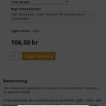
Ange önskad gravyr
Lagerstatus:
I lager
106,00
kr
Lägg i varukorg
Beskrivning
XXL medalj finns i guld-silver-brons valör och är hela 98 mm i diameter -
en gigantisk medalj!
Vi lasergraverar din text/motiv på en laserfolie i guld-, silver- eller
bronsvalör eller varför inte en färgfolie i klubbens färger, som