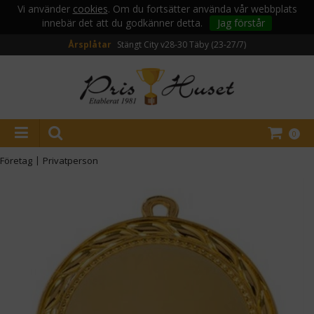
Vi använder
cookies
. Om du fortsätter använda vår webbplats
innebär det att du godkänner detta.
Jag förstår
Årsplåtar
Stängt City v28-30
Täby (23-27/7)
0
Företag
|
Privatperson