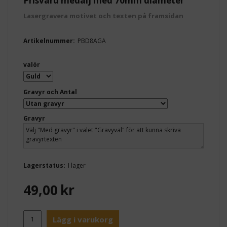
Prisvärd medalj med 70mm diameter
Lasergravera motivet och texten på framsidan
Artikelnummer:
PBD8AGA
valör
Gravyr och Antal
Gravyr
Lagerstatus:
I lager
49,00
kr
Lägg i varukorg