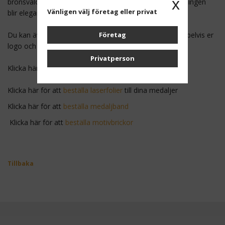
x
bronsvalör som monteras på medaljens framsida. Lösningen
Vänligen välj företag eller privat
blir elegant och kostnadseffektiv.
Företag
Du kan även välja att beställa färgfolier, dvs med exempelvis er
logo och text i färg.
Privatperson
Klicka här för att
beställa färgfolier
till dina medaljer
Klicka här för att
beställa laserfolier
till dina medaljer
Klicka här för att
beställa medaljband
Klicka här för att
beställa motivbrickor
Tillbaka