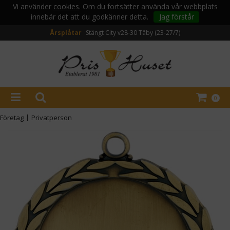
Vi använder
cookies
. Om du fortsätter använda vår webbplats
innebär det att du godkänner detta.
Jag förstår
Årsplåtar
Stängt City v28-30
Täby (23-27/7)
0
Företag
|
Privatperson