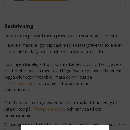
Beskrivning
Populär och prisvärd medalj med krans i stor modell 70 mm.
Neutrala medaljer gör sig bäst med en lasergraverad folie eller
varför inte en färgfolie i klubbens färger på framsidan.
Lösningen blir elegant och kostnadseffektiv och oftast graverar
vi ett motiv i mitten med text i båge över och under. Har du en
logga eller egen motivbild, maila den till oss på
info@prishuset.se
och ange ditt ordernummer
som referens.
Om du önskar olika gravyrer på folien, maila ditt underlag eller
lista till oss på
info@prishuset.se
och hänvisa till ditt
ordernummer.
Vi lasergraverar din text/motiv på en laserfolie i guld-, silver- eller