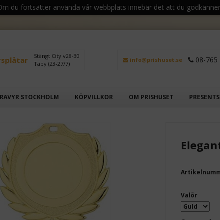
 Om du fortsätter använda vår webbplats innebär det att du godkänner
Stängt City v28-30
rsplåtar
08-765 
info@prishuset.se
Täby (23-27/7)
RAVYR STOCKHOLM
KÖPVILLKOR
OM PRISHUSET
PRESENT
Elegan
Artikelnum
Valör