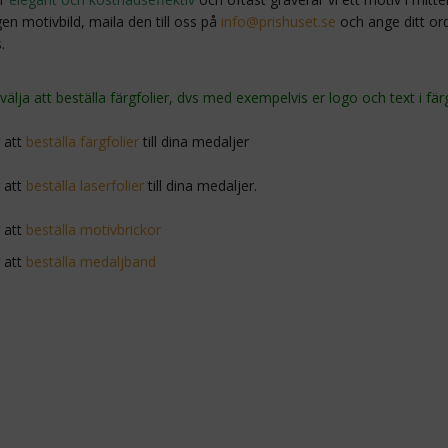
gen motivbild, maila den till oss på
info@prishuset.se
och ange ditt o
.
älja att beställa färgfolier, dvs med exempelvis er logo och text i fär
r att
beställa färgfolier
till dina medaljer
r att
beställa laserfolier
till dina medaljer.
r att
beställa motivbrickor
r att
beställa medaljband