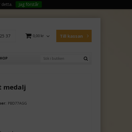
 detta.
Jag förstår
25 37
Till kassan
0,00 kr
SHOP
t medalj
mer:
PBD77AGG