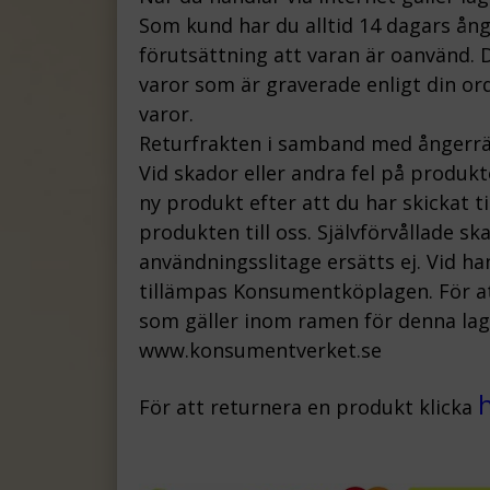
Som kund har du alltid 14 dagars ån
förutsättning att varan är oanvänd. D
varor som är graverade enligt din ord
varor.
Returfrakten i samband med ångerrä
Vid skador eller andra fel på produk
ny produkt efter att du har skickat t
produkten till oss.
Självförvållade s
användningsslitage ersätts ej.
Vid ha
tillämpas Konsumentköplagen. För att
som gäller inom ramen för denna lag, 
www.konsumentverket.s
e
För att returnera en produkt klicka