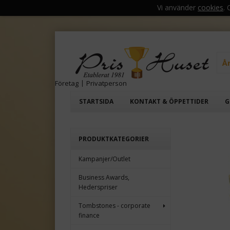
Vi använder
cookies
.
Å
Företag
|
Privatperson
STARTSIDA
KONTAKT & ÖPPETTIDER
G
PRODUKTKATEGORIER
Kampanjer/Outlet
Business Awards,
Hederspriser
Tombstones - corporate
finance