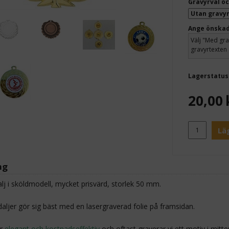
Gravyrval oc
Ange önskad
Lagerstatus
20,00
Lä
ng
lj i sköldmodell, mycket prisvärd, storlek 50 mm.
aljer gör sig bäst med en lasergraverad folie på framsidan.
ir
elegant och kostnadseffektiv
och oftast graverar vi ett motiv i mitt