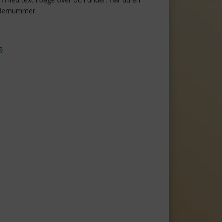
rdernummer
g.