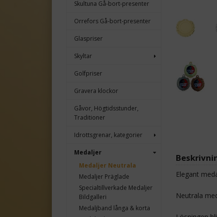
Skultuna Gå-bort-presenter
Orrefors Gå-bort-presenter
Glaspriser
Skyltar
Golfpriser
Gravera klockor
Gåvor, Högtidsstunder,
Traditioner
Idrottsgrenar, kategorier
Medaljer
Beskrivni
Medaljer Neutrala
Elegant meda
Medaljer Präglade
Specialtillverkade Medaljer
Neutrala med
Bildgalleri
Medaljband långa & korta
Lösningen bl