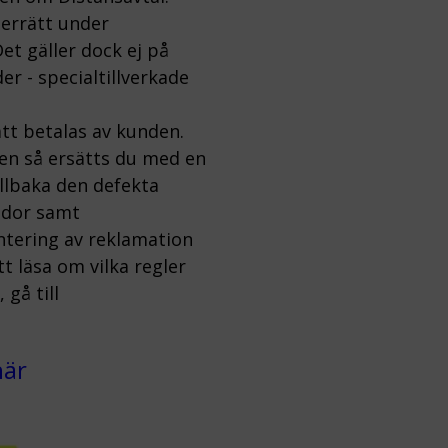
gerrätt under
et gäller dock ej på
er - specialtillverkade
tt betalas av kunden.
ten så ersätts du med en
illbaka den defekta
kador samt
ntering av reklamation
 läsa om vilka regler
gå till
här