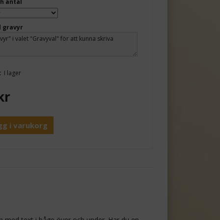
h antal
 gravyr
:
I lager
kr
gg i varukorg
en med text i båge över och under. Har du en