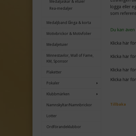
Medaljaskar & etuier
logga eller e
Rea-medaljer
som referens
Medaljband långa & korta
Du kan även v
Motivbrickor & Motivfolier
Klicka här fö
Medaljetuier
Minnestavlor, Wall of Fame,
Klicka här fö
KM, Sponsor
Klicka här fö
Plaketter
Klicka här fö
Pokaler
Klubbmärken
Tillbaka
Namnskyltar/Namnbrickor
Lotter
Ordförandeklubbor