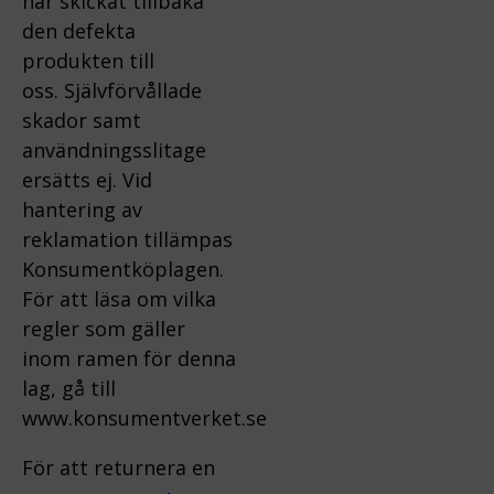
har skickat tillbaka
den defekta
produkten till
oss.
Självförvållade
skador samt
användningsslitage
ersätts ej.
Vid
hantering av
reklamation tillämpas
Konsumentköplagen.
För att läsa om vilka
regler som gäller
inom ramen för denna
lag, gå till
www.konsumentverket.s
e
För att returnera en