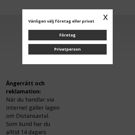
x
Vänligen välj företag eller privat
Anmäl dig till vårt nyhetsbrev
Företag
Privatperson
OK
Ångerrätt och
reklamation:
När du handlar via
internet gäller lagen
om Distansavtal.
Som kund har du
alltid 14 dagars