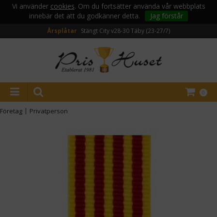
Vi använder
cookies
. Om du fortsätter använda vår webbplats
innebär det att du godkänner detta.
Jag förstår
Årsplåtar
Stängt City v28-30
Täby (23-27/7)
0
Företag
|
Privatperson