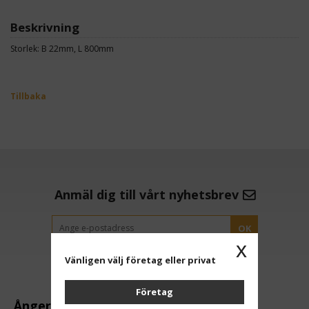
Beskrivning
Storlek: B 22mm, L 800mm
Tillbaka
Anmäl dig till vårt nyhetsbrev
OK
x
Vänligen välj företag eller privat
Företag
Ångerrätt och