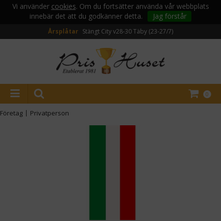
Vi använder
cookies
. Om du fortsätter använda vår webbplats
innebär det att du godkänner detta.
Jag förstår
Årsplåtar
Stängt City v28-30
Täby (23-27/7)
0
Företag
|
Privatperson