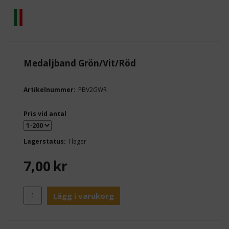
Medaljband Grön/Vit/Röd
Artikelnummer:
PBV2GWR
Pris vid antal
Lagerstatus:
I lager
7,00
kr
Lägg i varukorg