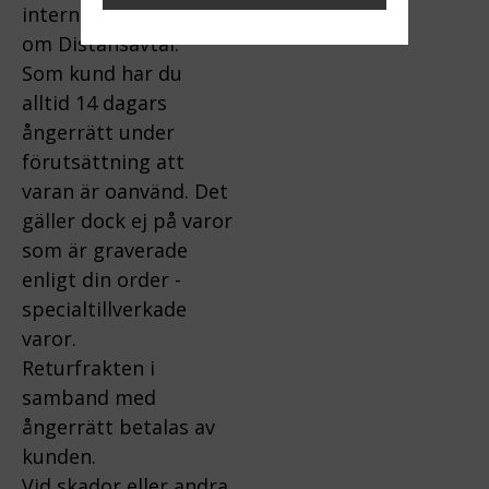
internet gäller lagen
om Distansavtal.
Som kund har du
alltid 14 dagars
ångerrätt under
förutsättning att
varan är oanvänd. Det
gäller dock ej på varor
som är graverade
enligt din order -
specialtillverkade
varor.
Returfrakten i
samband med
ångerrätt betalas av
kunden.
Vid skador eller andra