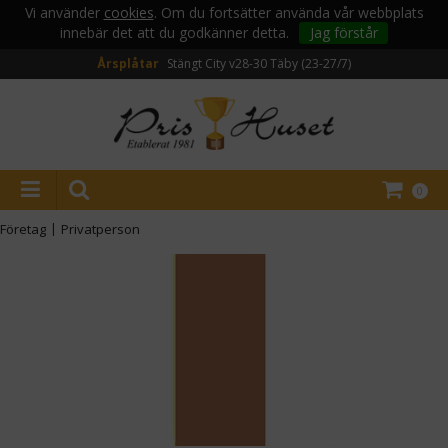
Vi använder
cookies
. Om du fortsätter använda vår webbplats
innebär det att du godkänner detta.
Jag förstår
Årsplåtar
Stängt City v28-30
Täby (23-27/7)
0
Företag
|
Privatperson