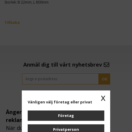
Storlek: B 22mm, L 800mm
Tillbaka
Anmäl dig till vårt nyhetsbrev
OK
x
Vänligen välj företag eller privat
Ångerrätt och
Företag
reklamation:
När du handlar via
Privatperson