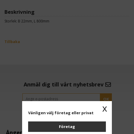
Beskrivning
Storlek: B 22mm, L 800mm
Tillbaka
Anmäl dig till vårt nyhetsbrev
OK
x
Vänligen välj företag eller privat
Företag
Ångerrätt och