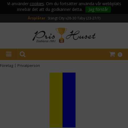
Vi använder
cookies
. Om du fortsätter använda vår webbplats
innebär det att du godkänner detta.
Jag förstår
Årsplåtar
Stängt City v28-30
Täby (23-27/7)
0
Företag
|
Privatperson