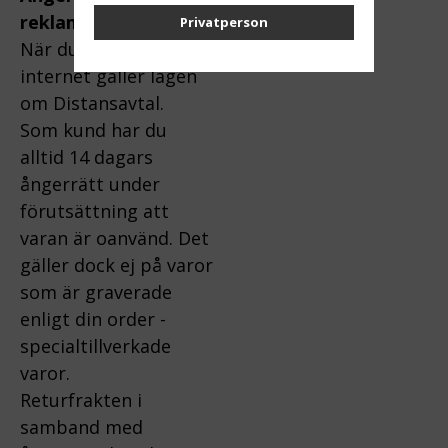
reklamation:
Privatperson
När du handlar via
internet gäller lagen
om Distansavtal.
Som kund har du
alltid 14 dagars
ångerrätt under
förutsättning att
varan är oanvänd. Det
gäller dock ej på varor
som är graverade
enligt din order -
specialtillverkade
varor.
Returfrakten i
samband med