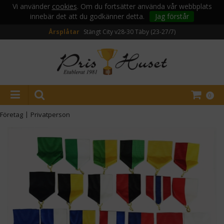
Vi använder
cookies
. Om du fortsätter använda vår webbplats
innebär det att du godkänner detta.
Jag förstår
Årsplåtar
Stängt City v28-30
Täby (23-27/7)
0
Företag
|
Privatperson