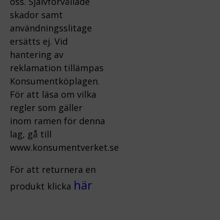
oss.
Självförvållade
skador samt
användningsslitage
ersätts ej.
Vid
hantering av
reklamation tillämpas
Konsumentköplagen.
För att läsa om vilka
regler som gäller
inom ramen för denna
lag, gå till
www.konsumentverket.s
e
För att returnera en
här
produkt klicka