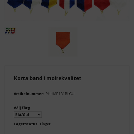
Korta band i moirekvalitet
Artikelnummer:
PHHMB131BLGU
Välj färg
Lagerstatus:
I lager