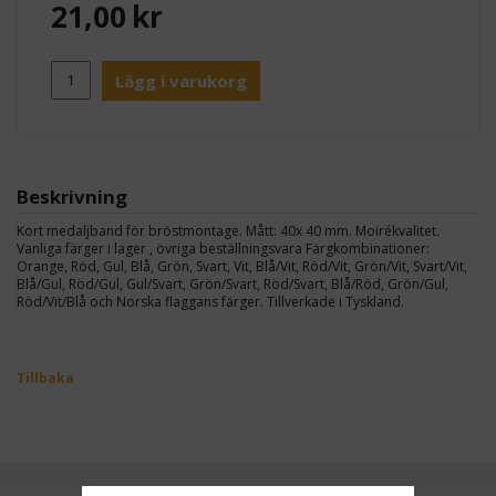
21,00
kr
Lägg i varukorg
Beskrivning
Kort medaljband för bröstmontage. Mått: 40x 40 mm. Moirékvalitet.
Vanliga färger i lager , övriga beställningsvara Färgkombinationer:
Orange, Röd, Gul, Blå, Grön, Svart, Vit, Blå/Vit, Röd/Vit, Grön/Vit, Svart/Vit,
Blå/Gul, Röd/Gul, Gul/Svart, Grön/Svart, Röd/Svart, Blå/Röd, Grön/Gul,
Röd/Vit/Blå och Norska flaggans färger. Tillverkade i Tyskland.
Tillbaka