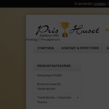
Vi använder
cookies
.
Å
Företag
|
Privatperson
STARTSIDA
KONTAKT & ÖPPETTIDER
G
PRODUKTKATEGORIER
Kampanjer/Outlet
Business Awards,
Hederspriser
Tombstones - corporate
finance