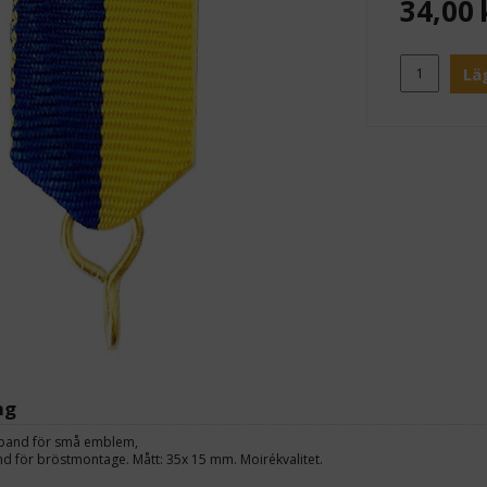
34,00
Lä
ng
lband för små emblem,
d för bröstmontage. Mått: 35x 15 mm. Moirékvalitet.