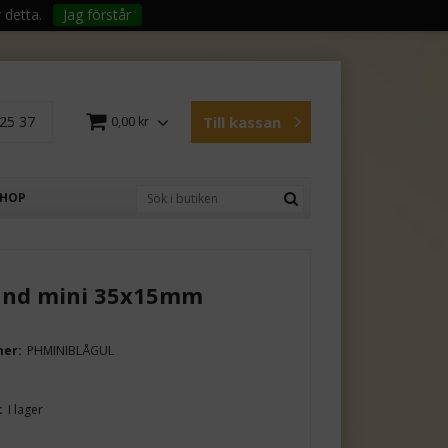
 detta.
Jag förstår
25 37
Till kassan
0,00 kr
SHOP
and mini 35x15mm
mer:
PHMINIBLÅGUL
:
I lager