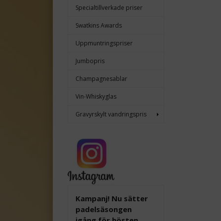
Specialtillverkade priser
Swatkins Awards
Uppmuntringspriser
Jumbopris
Champagnesablar
Vin-Whiskyglas
Gravyrskylt vandringspris
Kampanj! Nu sätter
padelsäsongen
igång för hösten,