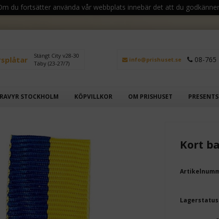
 Om du fortsätter använda vår webbplats innebär det att du godkänner
Stängt City v28-30
rsplåtar
08-765 
info@prishuset.se
Täby (23-27/7)
RAVYR STOCKHOLM
KÖPVILLKOR
OM PRISHUSET
PRESENT
Kort b
Artikelnum
Lagerstatus