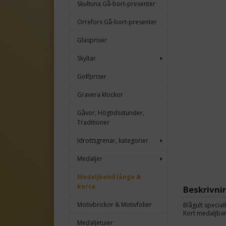
Skultuna Gå-bort-presenter
Orrefors Gå-bort-presenter
Glaspriser
Skyltar
Golfpriser
Gravera klockor
Gåvor, Högtidsstunder,
Traditioner
Idrottsgrenar, kategorier
Medaljer
Medaljband långa &
korta
Beskrivni
Motivbrickor & Motivfolier
Blågult specia
Kort medaljban
Medaljetuier