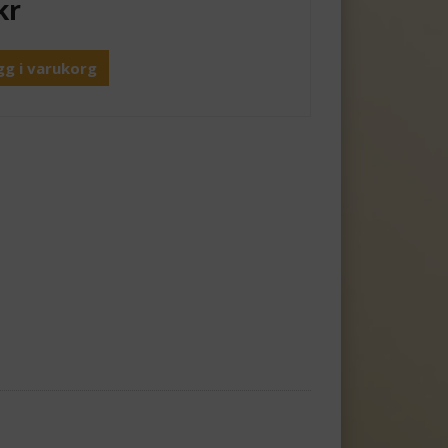
kr
gg i varukorg