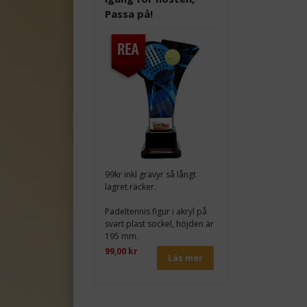
Passa på!
99kr inkl gravyr så långt
lagret räcker.
Padeltennis figur i akryl på
svart plast sockel, höjden är
195 mm.
99,00 kr
Läs mer