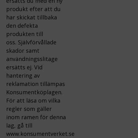
ersätts du med en ny
produkt efter att du
har skickat tillbaka
den defekta
produkten till
oss.
Självförvållade
skador samt
användningsslitage
ersätts ej.
Vid
hantering av
reklamation tillämpas
Konsumentköplagen.
För att läsa om vilka
regler som gäller
inom ramen för denna
lag, gå till
www.konsumentverket.s
e