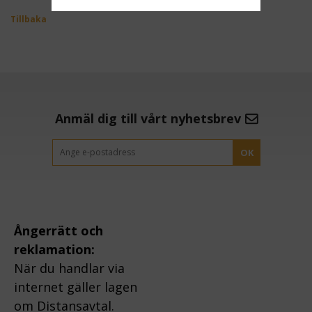
Tillbaka
Anmäl dig till vårt nyhetsbrev
OK
Ångerrätt och
reklamation:
När du handlar via
internet gäller lagen
om Distansavtal.