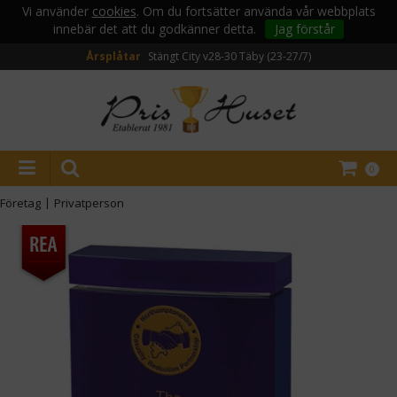
Vi använder
cookies
. Om du fortsätter använda vår webbplats
innebär det att du godkänner detta.
Jag förstår
Årsplåtar
Stängt City v28-30
Täby (23-27/7)
0
Företag
|
Privatperson