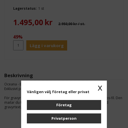
Lagerstatus:
1 st
1.495,00
kr
2.950,00 kr
/ st.
49%
Lägg i varukorg
Beskrivning
Oceana - Blue Optical Crystal Award.
x
Exklusivt pris med mkt tyngd, matchande presentask ingår.
Vänligen välj företag eller privat
För gravyr av logotype behöver du maila oss en vektoriserad eps-fil. Den
mailar du till oss på
info@prishuset.se
tillsammans med önskad
Företag
gravyrtext.
Privatperson