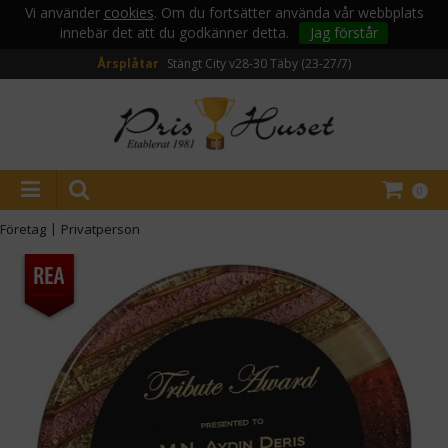
Vi använder
cookies
. Om du fortsätter använda vår webbplats
innebär det att du godkänner detta.
Jag förstår
Årsplåtar
Stängt City v28-30
Täby (23-27/7)
0
Företag
|
Privatperson