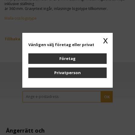
inklusive ställning
är 360 mm. Gravyrtext ingår, inläsninge logotype tillkommer.
Maila oss logotype
x
Tillbaka
Vänligen välj företag eller privat
Företag
Privatperson
Anmäl dig till vårt nyhetsbrev
OK
Ångerrätt och