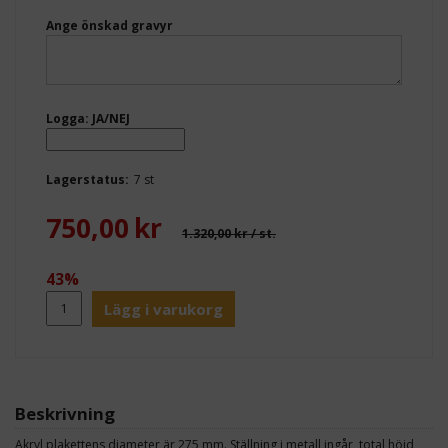
Ange önskad gravyr
Logga: JA/NEJ
Lagerstatus:
7 st
750,00
kr
1.320,00 kr
/ st.
43%
Lägg i varukorg
Beskrivning
Akryl plakettens diameter är 275 mm. Ställning i metall ingår, total höjd