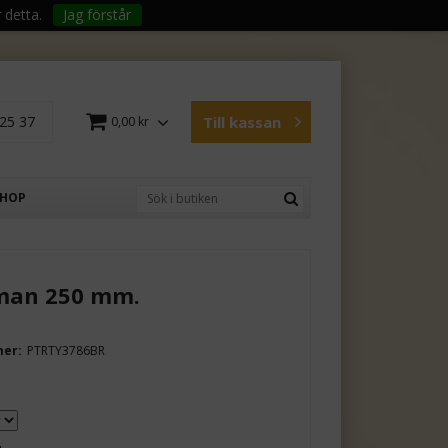
 detta.
Jag förstår
25 37
Till kassan
0,00 kr
SHOP
man 250 mm.
mer:
PTRTY3786BR