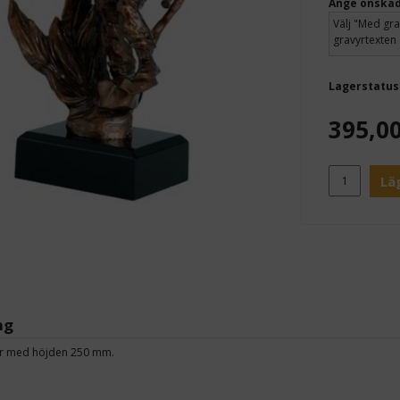
Ange önskad
Lagerstatus
395,0
Lä
ng
r med höjden 250 mm.