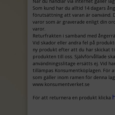
När du handlar via internet gäller la
Som kund har du alltid 14 dagars ån
förutsättning att varan är oanvänd. D
varor som är graverade enligt din ord
varor.
Returfrakten i samband med ångerrä
Vid skador eller andra fel på produk
ny produkt efter att du har skickat t
produkten till oss.
Självförvållade s
användningsslitage ersätts ej.
Vid ha
tillämpas Konsumentköplagen. För att
som gäller inom ramen för denna lag, 
www.konsumentverket.s
e
För att returnera en produkt klicka