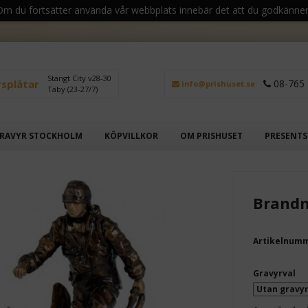
 Om du fortsätter använda vår webbplats innebär det att du godkänner
Stängt City v28-30
rsplåtar
08-765 
info@prishuset.se
Täby (23-27/7)
RAVYR STOCKHOLM
KÖPVILLKOR
OM PRISHUSET
PRESENT
Brand
Artikelnum
Gravyrval