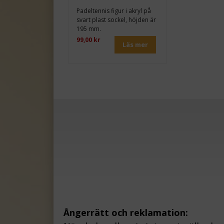
Padeltennis figur i akryl på
svart plast sockel, höjden är
195 mm.
99,00 kr
Läs mer
Ångerrätt och reklamation: