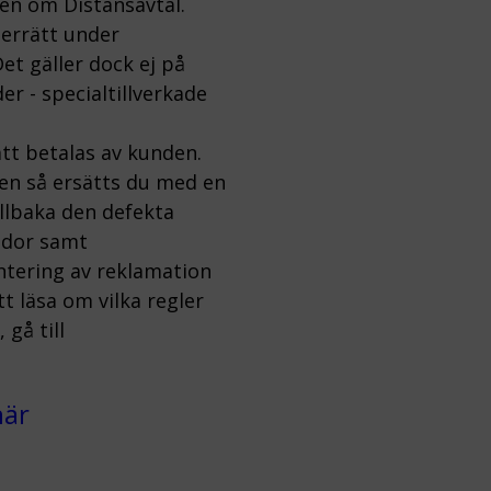
gen om Distansavtal.
gerrätt under
et gäller dock ej på
er - specialtillverkade
tt betalas av kunden.
ten så ersätts du med en
illbaka den defekta
kador samt
ntering av reklamation
 läsa om vilka regler
gå till
här