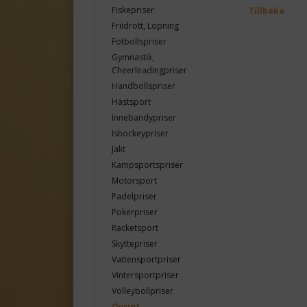
Fiskepriser
Tillbaka
Friidrott, Löpning
Fotbollspriser
Gymnastik,
Cheerleadingpriser
Handbollspriser
Hästsport
Innebandypriser
Ishockeypriser
Jakt
Kampsportspriser
Motorsport
Padelpriser
Pokerpriser
Racketsport
Skyttepriser
Vattensportpriser
Vintersportpriser
Volleybollpriser
Övrigt