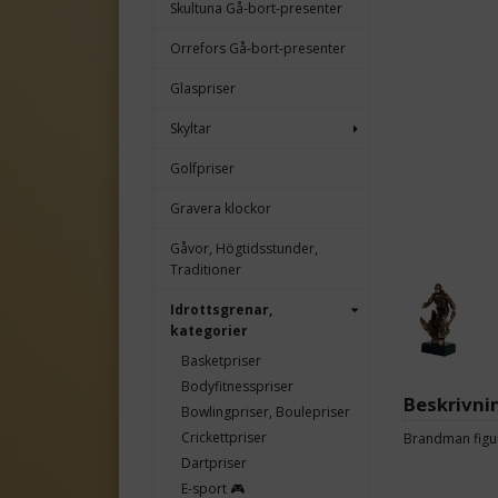
Skultuna Gå-bort-presenter
Orrefors Gå-bort-presenter
Glaspriser
Skyltar
Golfpriser
Gravera klockor
Gåvor, Högtidsstunder,
Traditioner
Idrottsgrenar,
kategorier
Basketpriser
Bodyfitnesspriser
Beskrivni
Bowlingpriser, Boulepriser
Crickettpriser
Brandman figu
Dartpriser
E-sport 🎮