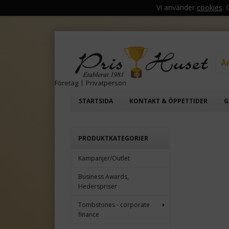
Vi använder
cookies
.
Å
Företag
|
Privatperson
STARTSIDA
KONTAKT & ÖPPETTIDER
G
PRODUKTKATEGORIER
Kampanjer/Outlet
Business Awards,
Hederspriser
Tombstones - corporate
finance