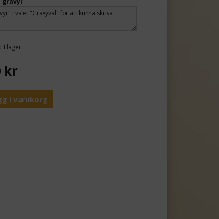
 gravyr
:
I lager
0
kr
gg i varukorg