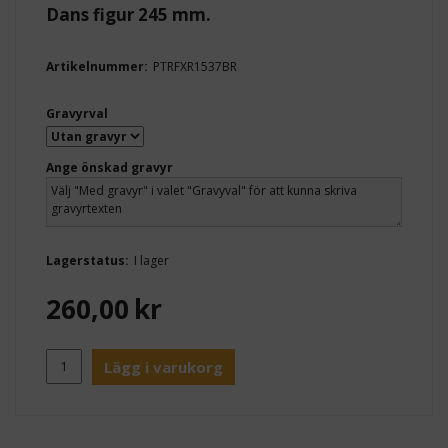
Dans figur 245 mm.
Artikelnummer:
PTRFXR1537BR
Gravyrval
Ange önskad gravyr
Lagerstatus:
I lager
260,00
kr
Lägg i varukorg