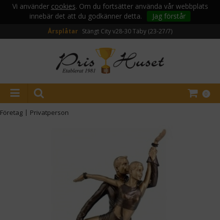
Vi använder
cookies
. Om du fortsätter använda vår webbplats
innebär det att du godkänner detta.
Jag förstår
Årsplåtar
Stängt City v28-30
Täby (23-27/7)
0
Företag
|
Privatperson