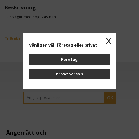
Beskrivning
Dans figur med höjd 245 mm.
x
Tillbaka
Vänligen välj företag eller privat
Företag
Privatperson
Anmäl dig till vårt nyhetsbrev
OK
Ångerrätt och