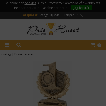
Vi använder
cookies
. Om du fortsätter använda vår webbplats
innebär det att du godkänner detta.
Jag förstår
Årsplåtar
Stängt City v28-30
Täby (23-27/7)
0
Företag
|
Privatperson