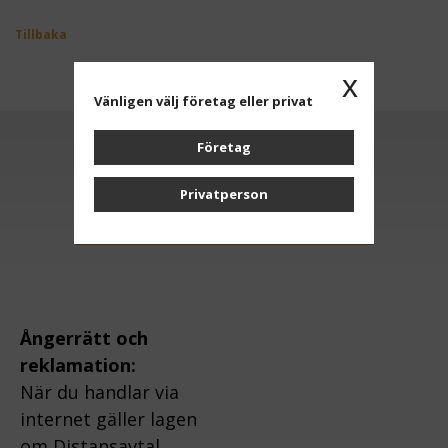
Tillbaka
x
Vänligen välj företag eller privat
Företag
Anmäl dig till vårt nyhetsbrev
Privatperson
OK
Ångerrätt och
reklamation:
När du handlar via
internet gäller lagen
om Distansavtal.