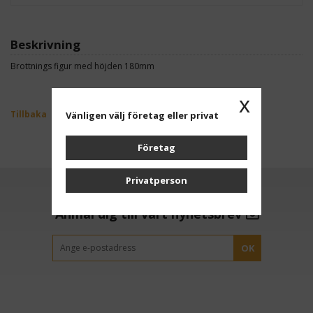
Beskrivning
Brottnings figur med höjden 180mm
x
Tillbaka
Vänligen välj företag eller privat
Företag
Privatperson
Anmäl dig till vårt nyhetsbrev
OK