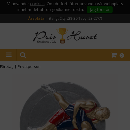
Vi använder
cookies
. Om du fortsätter använda vår webbplats
innebär det att du godkänner detta.
Jag förstår
Årsplåtar
Stängt City v28-30
Täby (23-27/7)
0
Företag
|
Privatperson