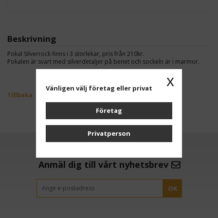
Beskrivning
Pokal Silverrock finns i 3 storlekar, pris från 210kr.
Pokalen är svart med silverdetaljer på benet och sockeln är i marmor.
x
Vänligen välj företag eller privat
Tillbaka
Företag
Privatperson
Anmäl dig till vårt nyhetsbrev
OK