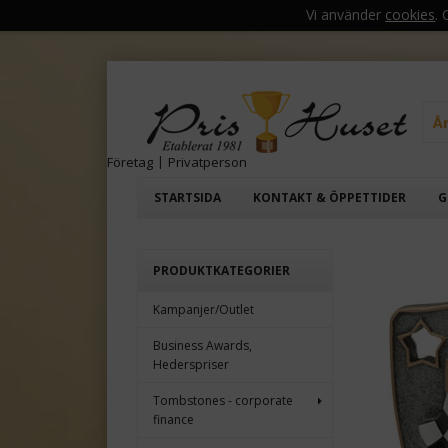
Vi använder
cookies
.
Å
Företag
|
Privatperson
STARTSIDA
KONTAKT & ÖPPETTIDER
G
PRODUKTKATEGORIER
Kampanjer/Outlet
Business Awards,
Hederspriser
Tombstones - corporate
finance