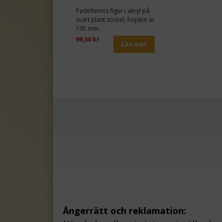
Padeltennis figur i akryl på
svart plast sockel, höjden är
195 mm.
99,00 kr
Läs mer
Ångerrätt och reklamation: