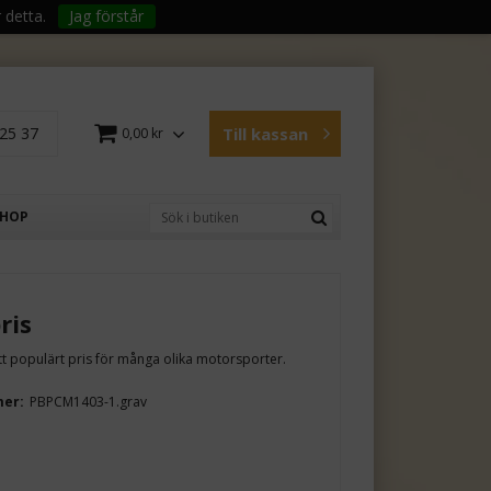
 detta.
Jag förstår
25 37
Till kassan
0,00 kr
SHOP
ris
tt populärt pris för många olika motorsporter.
mer:
PBPCM1403-1.grav