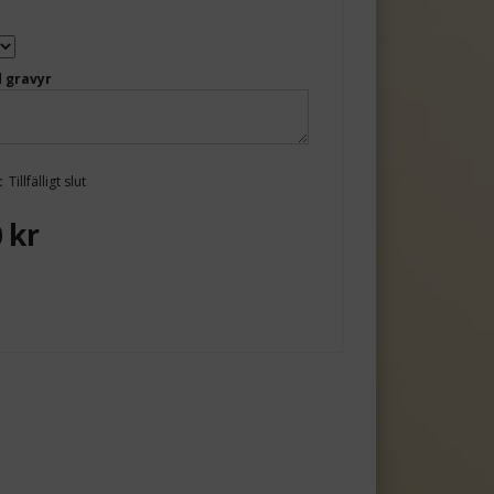
 gravyr
:
Tillfälligt slut
0
kr