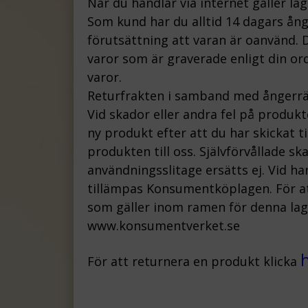
När du handlar via internet gäller la
Som kund har du alltid 14 dagars ån
förutsättning att varan är oanvänd. D
varor som är graverade enligt din ord
varor.
Returfrakten i samband med ångerrä
Vid skador eller andra fel på produk
ny produkt efter att du har skickat t
produkten till oss.
Självförvållade s
användningsslitage ersätts ej.
Vid ha
tillämpas Konsumentköplagen. För att
som gäller inom ramen för denna lag, 
www.konsumentverket.s
e
För att returnera en produkt klicka