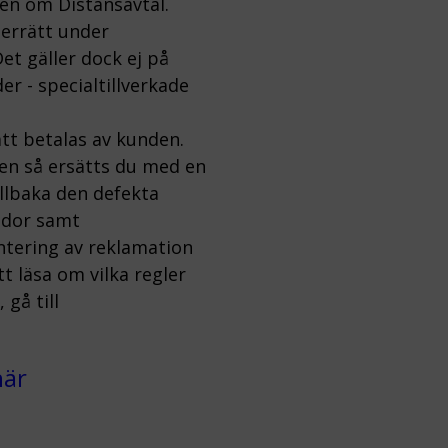
gen om Distansavtal.
gerrätt under
et gäller dock ej på
er - specialtillverkade
tt betalas av kunden.
ten så ersätts du med en
illbaka den defekta
kador samt
ntering av reklamation
 läsa om vilka regler
gå till
här