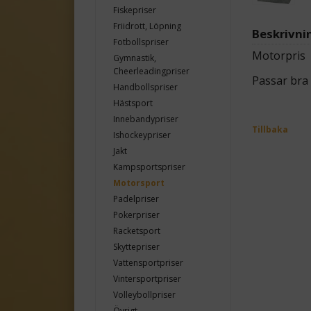
Fiskepriser
Friidrott, Löpning
Beskrivni
Fotbollspriser
Motorpris
Gymnastik,
Cheerleadingpriser
Passar bra 
Handbollspriser
Hästsport
Innebandypriser
Tillbaka
Ishockeypriser
Jakt
Kampsportspriser
Motorsport
Padelpriser
Pokerpriser
Racketsport
Skyttepriser
Vattensportpriser
Vintersportpriser
Volleybollpriser
Övrigt