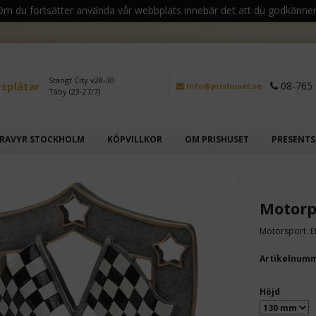
 Om du fortsätter använda vår webbplats innebär det att du godkänner
Stängt City v28-30
rsplåtar
08-765 
info@prishuset.se
Täby (23-27/7)
RAVYR STOCKHOLM
KÖPVILLKOR
OM PRISHUSET
PRESENT
Motorp
Motorsport. E
Artikelnum
Höjd