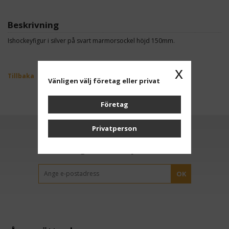
Beskrivning
Ishockeyfigur i silver på svart marmorsockel höjd 150mm.
x
Tillbaka
Vänligen välj företag eller privat
Företag
Privatperson
Anmäl dig till vårt nyhetsbrev
OK