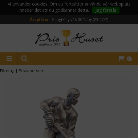
Vi använder
cookies
. Om du fortsätter använda vår webbplats
innebär det att du godkänner detta.
Jag förstår
Årsplåtar
Stängt City v28-30
Täby (23-27/7)
0
Företag
|
Privatperson