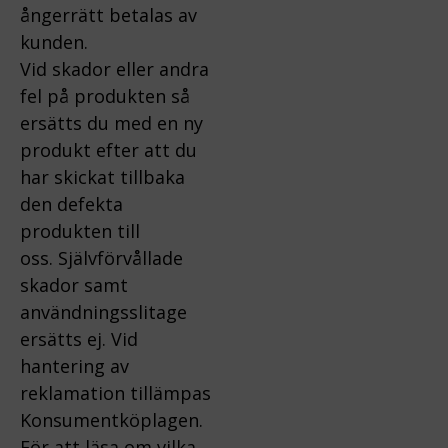
ångerrätt betalas av
kunden.
Vid skador eller andra
fel på produkten så
ersätts du med en ny
produkt efter att du
har skickat tillbaka
den defekta
produkten till
oss.
Självförvållade
skador samt
användningsslitage
ersätts ej.
Vid
hantering av
reklamation tillämpas
Konsumentköplagen.
För att läsa om vilka