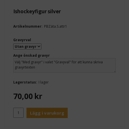
Ishockeyfigur silver
Artikelnummer:
PBZäta.S.attr1
Gravyrval
Ange önskad gravyr
Lagerstatus:
I lager
70,00
kr
Lägg i varukorg