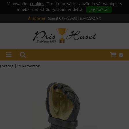
Vi använder
cookies
. Om du fortsätter använda vår webbplats
innebär det att du godkänner detta.
Jag förstår
Årsplåtar
Stängt City v28-30
Täby (23-27/7)
0
Företag
|
Privatperson