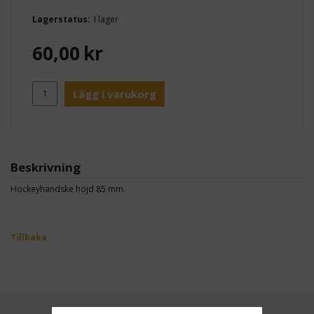
Lagerstatus:
I lager
60,00
kr
Lägg i varukorg
Beskrivning
Hockeyhandske höjd 85 mm.
Tillbaka