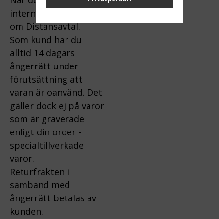
internet gäller lagen
om Distansavtal.
Som kund har du
alltid 14 dagars
ångerrätt under
förutsättning att
varan är oanvänd. Det
gäller dock ej på varor
som är graverade
enligt din order -
specialtillverkade
varor.
Returfrakten i
samband med
ångerrätt betalas av
kunden.