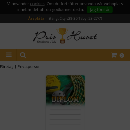
Vi använder
cookies
. Om du fortsätter använda vår webbplats
innebär det att du godkänner detta.
Jag förstår
Årsplåtar
Stängt City v28-30
Täby (23-27/7)
0
Företag
|
Privatperson