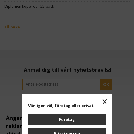
Diplomen köper du i 25-pack.
Tillbaka
Anmäl dig till vårt nyhetsbrev
OK
x
Vänligen välj företag eller privat
Ångerrätt och
Företag
reklamation:
När du handlar via
Privatperson