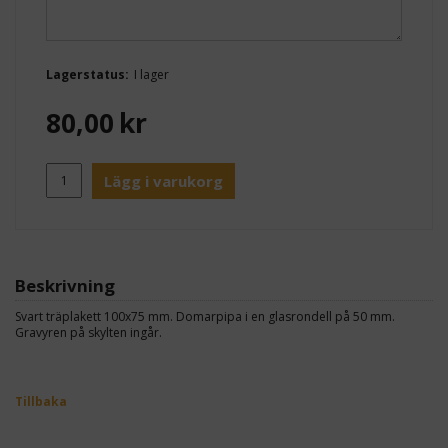
Lagerstatus:
I lager
80,00
kr
Lägg i varukorg
Beskrivning
Svart träplakett 100x75 mm. Domarpipa i en glasrondell på 50 mm.
Gravyren på skylten ingår.
Tillbaka