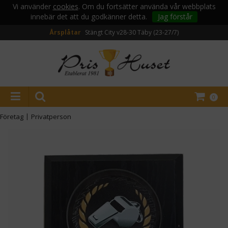
Vi använder
cookies
. Om du fortsätter använda vår webbplats
innebär det att du godkänner detta.
Jag förstår
Årsplåtar
Stängt City v28-30
Täby (23-27/7)
0
Företag
|
Privatperson