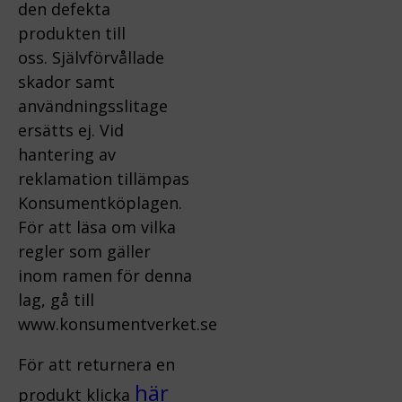
den defekta
produkten till
oss.
Självförvållade
skador samt
användningsslitage
ersätts ej.
Vid
hantering av
reklamation tillämpas
Konsumentköplagen.
För att läsa om vilka
regler som gäller
inom ramen för denna
lag, gå till
www.konsumentverket.s
e
För att returnera en
här
produkt klicka