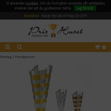
Vi använder
cookies
. Om du fortsätter använda vår webbplats
innebär det att du godkänner detta.
Jag förstår
Årsplåtar
Stängt City v28-30
Täby (23-27/7)
0
Företag
|
Privatperson