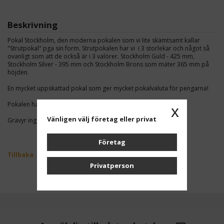
Beskrivning
Pokal Stockholm, den moderna pokalen som vi lite skämtsamt kallar
"Strutpokal" pga sin form. Strutpokalen har vi i 3 storlekar och något så
ovanligt som att de också är i 3 valörer. Stockholm Guld - 425 mm,
Stockholm Silver - 395 mm och Stockholm Brons som mäter 365 mm på
höjden.
En mycket uppskattad pokal som ger mycket pokalvaluta för pengarna!
Pokalen har metallskål och marmorsockel.
x
Vänligen välj företag eller privat
Gravyr ingår i priset
Företag
Tillbaka
Privatperson