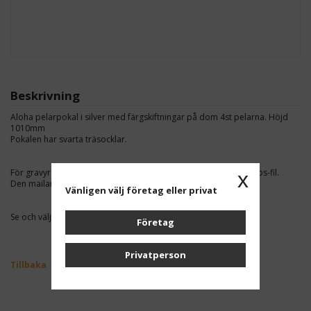
Beskrivning
Aloha pelarpokal i silver med färgskiftningar på dom 4st pelarna. Höjd
1010mm
Pokalen har svarta träsocklar.
För gravyr av logotype behöver du maila oss en vektoriserad eps-fil.
x
Den mailar du till oss på
info@prishuset.se
Vänligen välj företag eller privat
Se och välj bland våra standardmotiv -
klicka här
Företag
Privatperson
Tillbaka