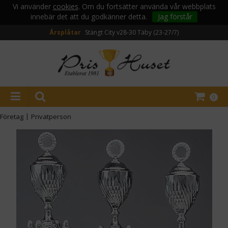
Vi använder
cookies
. Om du fortsätter använda vår webbplats
innebär det att du godkänner detta.
Jag förstår
Årsplåtar
Stängt City v28-30
Täby (23-27/7)
0
Företag
|
Privatperson