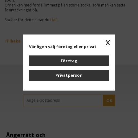
sport.
Örnen kan med fördel limmas på en större sockel som man kan sätta
årsinteckningar på.
Socklar för detta hittar du
HÄR
x
Tillbaka
Vänligen välj företag eller privat
Företag
Privatperson
Anmäl dig till vårt nyhetsbrev
OK
Ångerrätt och