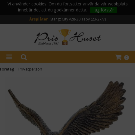
Vi använder
cookies
. Om du fortsätter använda vår webbplats
innebär det att du godkänner detta.
Jag förstår
Årsplåtar
Stängt City v28-30
Täby (23-27/7)
0
Företag
|
Privatperson