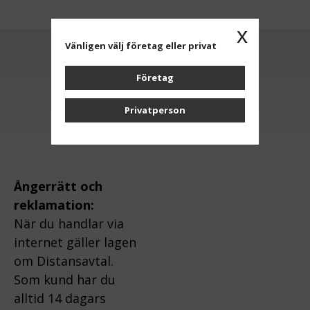
x
Vänligen välj företag eller privat
Anmäl dig till vårt nyhetsbrev
Företag
OK
Privatperson
Ångerrätt och
reklamation:
När du handlar via
internet gäller lagen
om Distansavtal.
Som kund har du
alltid 14 dagars