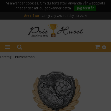
Vi använder
cookies
. Om du fortsätter använda vår webbplats
innebär det att du godkänner detta.
Jag förstår
Årsplåtar
Stängt City v28-30
Täby (23-27/7)
0
Företag
|
Privatperson