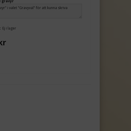
 gravyr
:
Ej i lager
kr