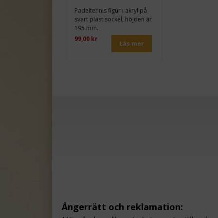
Padeltennis figur i akryl på
svart plast sockel, höjden är
195 mm.
99,00 kr
Läs mer
Ångerrätt och reklamation: