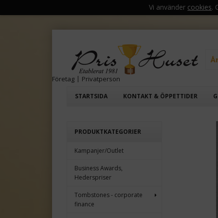
Vi använder
cookies
.
Å
Företag
|
Privatperson
STARTSIDA
KONTAKT & ÖPPETTIDER
G
PRODUKTKATEGORIER
Kampanjer/Outlet
Business Awards,
Hederspriser
Tombstones - corporate
finance