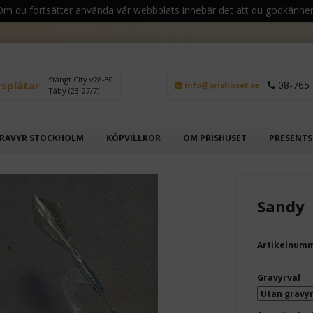
 Om du fortsätter använda vår webbplats innebär det att du godkänner
Stängt City v28-30
rsplåtar
08-765 
info@prishuset.se
Täby (23-27/7)
RAVYR STOCKHOLM
KÖPVILLKOR
OM PRISHUSET
PRESENT
Sandy
Artikelnum
Gravyrval