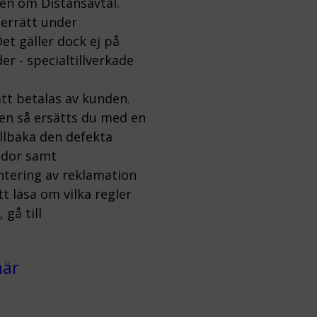
gen om Distansavtal.
gerrätt under
et gäller dock ej på
er - specialtillverkade
tt betalas av kunden.
ten så ersätts du med en
illbaka den defekta
kador samt
ntering av reklamation
 läsa om vilka regler
gå till
här