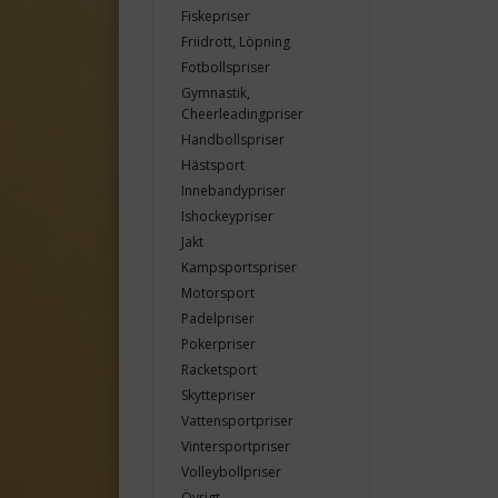
Fiskepriser
Friidrott, Löpning
Fotbollspriser
Gymnastik,
Cheerleadingpriser
Handbollspriser
Hästsport
Innebandypriser
Ishockeypriser
Jakt
Kampsportspriser
Motorsport
Padelpriser
Pokerpriser
Racketsport
Skyttepriser
Vattensportpriser
Vintersportpriser
Volleybollpriser
Övrigt