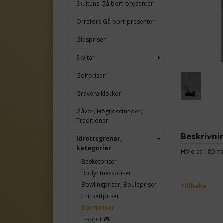
Skultuna Gå-bort-presenter
Orrefors Gå-bort-presenter
Glaspriser
Skyltar
Golfpriser
Gravera klockor
Gåvor, Högtidsstunder,
Traditioner
Beskrivni
Idrottsgrenar,
kategorier
Höjd ca 180 
Basketpriser
Bodyfitnesspriser
Bowlingpriser, Boulepriser
Tillbaka
Crickettpriser
Dartpriser
E-sport 🎮