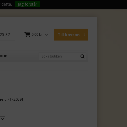
 detta.
Jag förstår
25 37
Till kassan
0,00 kr
SHOP
mer:
PTR20591