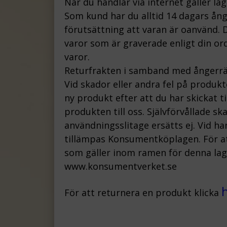
När du handlar via internet gäller la
Som kund har du alltid 14 dagars ån
förutsättning att varan är oanvänd. D
varor som är graverade enligt din ord
varor.
Returfrakten i samband med ångerrä
Vid skador eller andra fel på produk
ny produkt efter att du har skickat t
produkten till oss.
Självförvållade s
användningsslitage ersätts ej.
Vid ha
tillämpas Konsumentköplagen. För att
som gäller inom ramen för denna lag, 
www.konsumentverket.s
e
För att returnera en produkt klicka