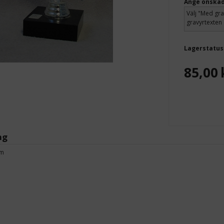
Ange önskad
Lagerstatus
85,00
ng
mm