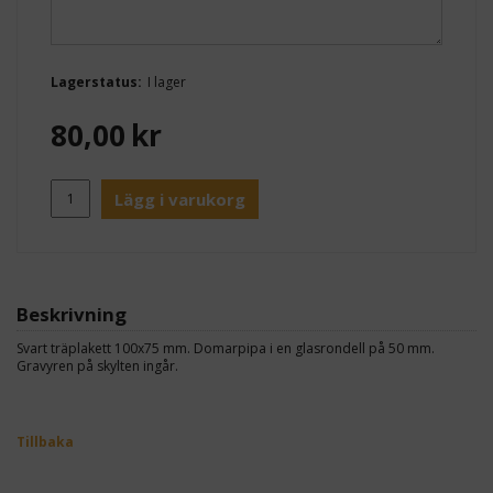
Lagerstatus:
I lager
80,00
kr
Lägg i varukorg
Beskrivning
Svart träplakett 100x75 mm. Domarpipa i en glasrondell på 50 mm.
Gravyren på skylten ingår.
Tillbaka