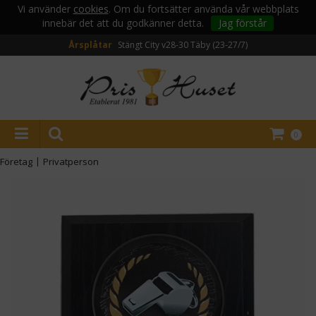
Vi använder
cookies
. Om du fortsätter använda vår webbplats
innebär det att du godkänner detta.
Jag förstår
Årsplåtar
Stängt City v28-30
Täby (23-27/7)
0
Företag
|
Privatperson