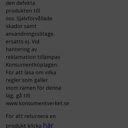
den defekta
produkten till
oss.
Självförvållade
skador samt
användningsslitage
ersätts ej.
Vid
hantering av
reklamation tillämpas
Konsumentköplagen.
För att läsa om vilka
regler som gäller
inom ramen för denna
lag, gå till
www.konsumentverket.s
e
För att returnera en
här
produkt klicka