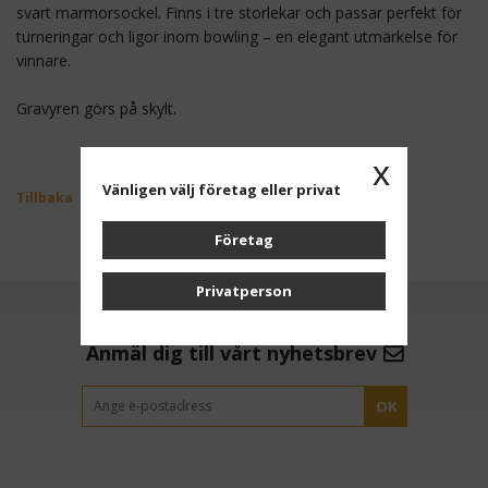
svart marmorsockel. Finns i tre storlekar och passar perfekt för
turneringar och ligor inom bowling – en elegant utmärkelse för
vinnare.
Gravyren görs på skylt.
x
Vänligen välj företag eller privat
Tillbaka
Företag
Privatperson
Anmäl dig till vårt nyhetsbrev
OK