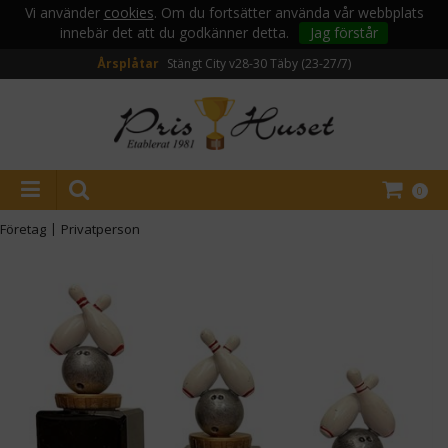
Vi använder
cookies
. Om du fortsätter använda vår webbplats
innebär det att du godkänner detta.
Jag förstår
Årsplåtar
Stängt City v28-30
Täby (23-27/7)
0
Företag
|
Privatperson