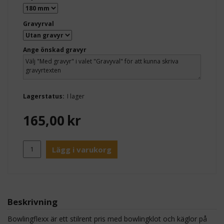
Gravyrval
Ange önskad gravyr
Lagerstatus:
I lager
165,00
kr
Lägg i varukorg
Beskrivning
Bowlingflexx är ett stilrent pris med bowlingklot och käglor på