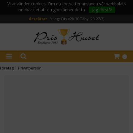
Vi använder
cookies
. Om du fortsätter använda vår webbplats
innebär det att du godkänner detta.
Jag förstår
Årsplåtar
Stängt City v28-30
Täby (23-27/7)
0
Företag
|
Privatperson