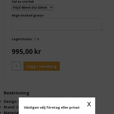
Val av storlek
Ange önskad gravyr
Lagerstatus:
1 st
995,00
kr
Lägg i varukorg
Beskrivning
x
Design
Olof Kolte
Brand
Skultuna 1607
Vänligen välj företag eller privat
Material
Polished Brass & Powder coating