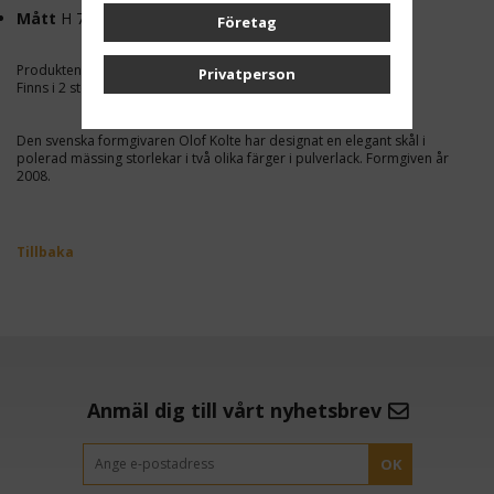
Mått
H 75mm Ø 120mm
Företag
Produkten graveras på sidan. Gravyr ingår.
Privatperson
Finns i 2 storlekar.
Den svenska formgivaren Olof Kolte har designat en elegant skål i
polerad mässing storlekar i två olika färger i pulverlack. Formgiven år
2008.
Tillbaka
Anmäl dig till vårt nyhetsbrev
OK